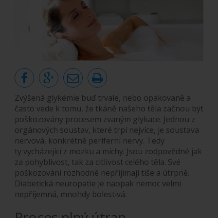
Zvýšená glykémie buď trvale, nebo opakovaně a
často vede k tomu, že tkáně našeho těla začnou být
poškozovány procesem zvaným glykace. Jednou z
orgánových soustav, které trpí nejvíce, je soustava
nervová, konkrétně periferní nervy. Tedy
ty vycházející z mozku a míchy. Jsou zodpovědné jak
za pohyblivost, tak za citlivost celého těla. Své
poškozování rozhodně nepřijímají tiše a útrpně.
Diabetická neuropatie je naopak nemoc velmi
nepříjemná, mnohdy bolestivá.
Proces plný útrap