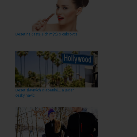
Deset nejčastějších mýtů o cukrovce
Deset slavných diabetiků… a jeden
český navíc!