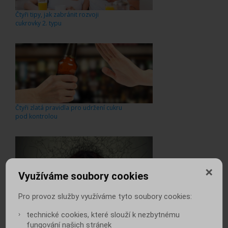
Čtyři tipy, jak zabránit rozvoji
cukrovky 2. typu
Čtyři zlatá pravidla pro udržení cukru
pod kontrolou
Využíváme soubory cookies
Pro provoz služby využíváme tyto soubory cookies:
Cukr náladu nespraví. Diabetičky
potřebují pohodu a pohyb
technické cookies, které slouží k nezbytnému
fungování našich stránek