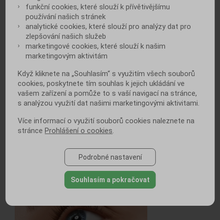
funkční cookies, které slouží k přívětivějšímu
používání našich stránek
analytické cookies, které slouží pro analýzy dat pro
zlepšování našich služeb
marketingové cookies, které slouží k našim
marketingovým aktivitám
Cukrovka 1. typu je rodovou nemocí.
Proč, to zůstává stále skryto
Když kliknete na „Souhlasím“ s využitím všech souborů
cookies, poskytnete tím souhlas k jejich ukládání ve
vašem zařízení a pomůže to s vaší navigací na stránce,
s analýzou využití dat našimi marketingovými aktivitami.
Více informací o využití souborů cookies naleznete na
stránce
Prohlášení o cookies
.
Cukrovka 2. typu: Dětských pacientů
Podrobné nastavení
přibývá
Souhlasím a pokračovat