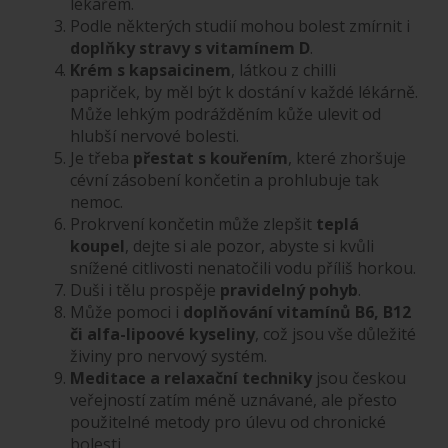
lékařem.
Podle některých studií mohou bolest zmírnit i
doplňky stravy s vitamínem D
.
Krém s kapsaicinem
, látkou z chilli
papriček, by měl být k dostání v každé lékárně.
Může lehkým podrážděním kůže ulevit od
hlubší nervové bolesti.
Je třeba
přestat s kouřením
, které zhoršuje
cévní zásobení končetin a prohlubuje tak
nemoc.
Prokrvení končetin může zlepšit
teplá
koupel
, dejte si ale pozor, abyste si kvůli
snížené citlivosti nenatočili vodu příliš horkou.
Duši i tělu prospěje
pravidelný pohyb
.
Může pomoci i
doplňování vitamínů B6, B12
či alfa-lipoové kyseliny
, což jsou vše důležité
živiny pro nervový systém.
Meditace a relaxační techniky
jsou českou
veřejností zatím méně uznávané, ale přesto
použitelné metody pro úlevu od chronické
bolesti.