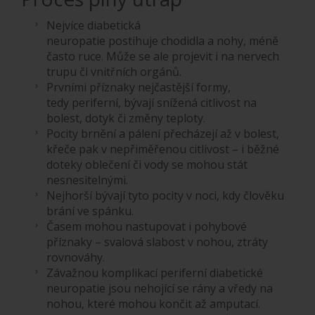
Nejvíce diabetická
neuropatie postihuje chodidla a nohy, méně
často ruce. Může se ale projevit i na nervech
trupu či vnitřních orgánů.
Prvními příznaky nejčastější formy,
tedy periferní, bývají snížená citlivost na
bolest, dotyk či změny teploty.
Pocity brnění a pálení přecházejí až v bolest,
křeče pak v nepřiměřenou citlivost – i běžné
doteky oblečení či vody se mohou stát
nesnesitelnými.
Nejhorší bývají tyto pocity v noci, kdy člověku
brání ve spánku.
Časem mohou nastupovat i pohybové
příznaky – svalová slabost v nohou, ztráty
rovnováhy.
Závažnou komplikací periferní diabetické
neuropatie jsou nehojící se rány a vředy na
nohou, které mohou končit až amputací.