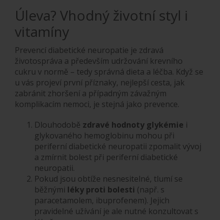
Úleva? Vhodný životní styl i
vitamíny
Prevencí diabetické neuropatie je zdravá
životospráva a především udržování krevního
cukru v normě – tedy správná dieta a léčba. Když se
u vás projeví první příznaky, nejlepší cesta, jak
zabránit zhoršení a případným závažným
komplikacím nemoci, je stejná jako prevence.
Dlouhodobě
zdravé hodnoty glykémie
i
glykovaného hemoglobinu mohou při
periferní diabetické neuropatii zpomalit vývoj
a zmírnit bolest při periferní diabetické
neuropatii.
Pokud jsou obtíže nesnesitelné, tlumí se
běžnými
léky proti bolesti
(např. s
paracetamolem, ibuprofenem). Jejich
pravidelné užívání je ale nutné konzultovat s