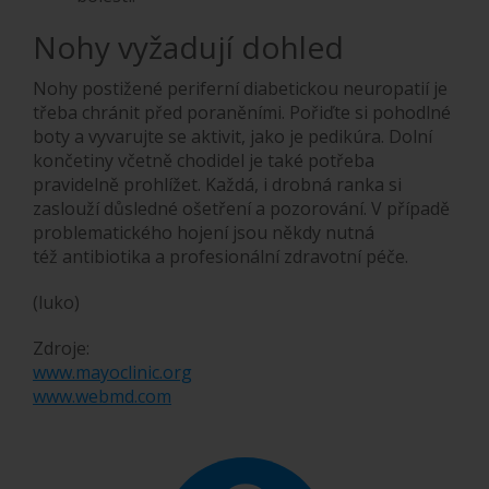
Nohy vyžadují dohled
Nohy postižené periferní diabetickou neuropatií je
třeba chránit před poraněními. Pořiďte si pohodlné
boty a vyvarujte se aktivit, jako je pedikúra. Dolní
končetiny včetně chodidel je také potřeba
pravidelně prohlížet. Každá, i drobná ranka si
zaslouží důsledné ošetření a pozorování. V případě
problematického hojení jsou někdy nutná
též antibiotika a profesionální zdravotní péče.
(luko)
Zdroje:
www.mayoclinic.org
www.webmd.com