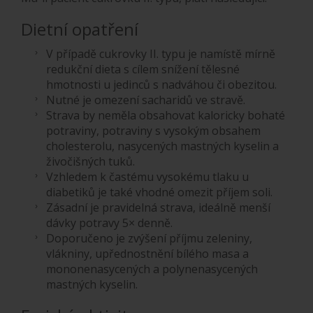
Dietní opatření
V případě cukrovky II. typu je namístě mírně
redukční dieta s cílem snížení tělesné
hmotnosti u jedinců s nadváhou či obezitou.
Nutné je omezení sacharidů ve stravě.
Strava by neměla obsahovat kaloricky bohaté
potraviny, potraviny s vysokým obsahem
cholesterolu, nasycených mastných kyselin a
živočišných tuků.
Vzhledem k častému vysokému tlaku u
diabetiků je také vhodné omezit příjem soli.
Zásadní je pravidelná strava, ideálně menší
dávky potravy 5× denně.
Doporučeno je zvýšení příjmu zeleniny,
vlákniny, upřednostnění bílého masa a
mononenasycených a polynenasycených
mastných kyselin.