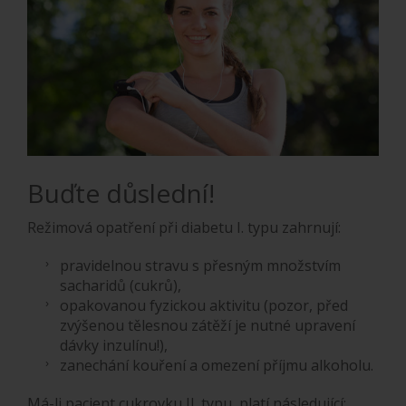
Buďte důslední!
Režimová opatření při diabetu I. typu zahrnují:
pravidelnou stravu s přesným množstvím
sacharidů (cukrů),
opakovanou fyzickou aktivitu (pozor, před
zvýšenou tělesnou zátěží je nutné upravení
dávky inzulínu!),
zanechání kouření a omezení příjmu alkoholu.
Má-li pacient cukrovku II. typu, platí následující: