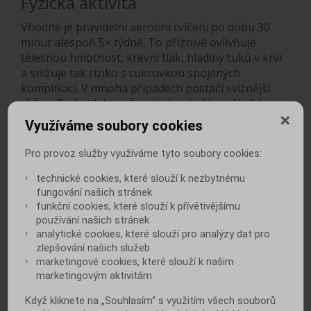
Fyzická aktivita
Vhodné je pravidelní aerobní cvičení po dobu 30
minut alespoň 5× týdně. To příznivě ovlivňuje
tělesnou hmotnost, krevní tlak, hladiny tuků v krvi
a snižuje tak riziko s cukrovkou spojených
komplikací. V mnoha případech postačí svižnější
chůze. Diabetik by svůj pohybový plán měl vždy
konzultovat s lékařem, zejména pokud si aplikuje
Využíváme soubory cookies
inzulín.
Pro provoz služby využíváme tyto soubory cookies:
Zanechání kouření a omezení
technické cookies, které slouží k nezbytnému
příjmu alkoholu
fungování našich stránek
funkční cookies, které slouží k přívětivějšímu
Kouření tabáku prokazatelně zhoršuje průběh
používání našich stránek
cukrovky a zvyšuje riziko řady komplikací s ní
analytické cookies, které slouží pro analýzy dat pro
spojených. Podobně také konzumace většího
zlepšování našich služeb
množství alkoholu není pro diabetiky vhodná.
marketingové cookies, které slouží k našim
Představuje například nebezpečí život ohrožující
marketingovým aktivitám
hypoglykémie, ke které dochází zejména ve chvíli,
kdy se jedinec užívající léky proti cukrovce
Když kliknete na „Souhlasím“ s využitím všech souborů