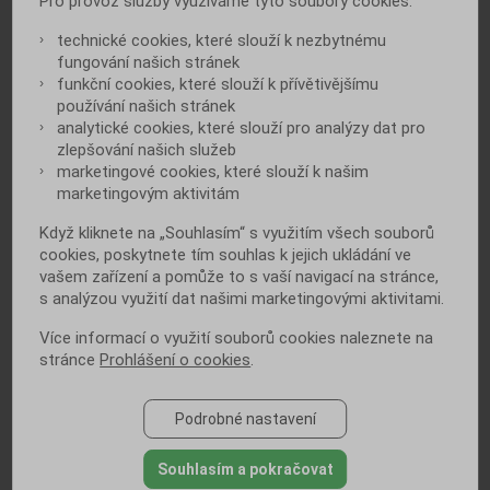
Pro provoz služby využíváme tyto soubory cookies:
technické cookies, které slouží k nezbytnému
fungování našich stránek
funkční cookies, které slouží k přívětivějšímu
ČTĚTE DÁLE
používání našich stránek
analytické cookies, které slouží pro analýzy dat pro
zlepšování našich služeb
marketingové cookies, které slouží k našim
ŠEST TIPŮ, JAK SI ZVYKNOUT NA
marketingovým aktivitám
NOVÉ LÉKY
Když kliknete na „Souhlasím“ s využitím všech souborů
cookies, poskytnete tím souhlas k jejich ukládání ve
vašem zařízení a pomůže to s vaší navigací na stránce,
ANI DIABETICI NEMUSÍ V ZIMĚ
s analýzou využití dat našimi marketingovými aktivitami.
SEDĚT ZA PECÍ
Více informací o využití souborů cookies naleznete na
stránce
Prohlášení o cookies
.
DIABETIK A NOVOROČNÍ
PŘEDSEVZETÍ: JEDNO SELHÁNÍ
Podrobné nastavení
VÁLKU NEPROHRAJE
Souhlasím a pokračovat