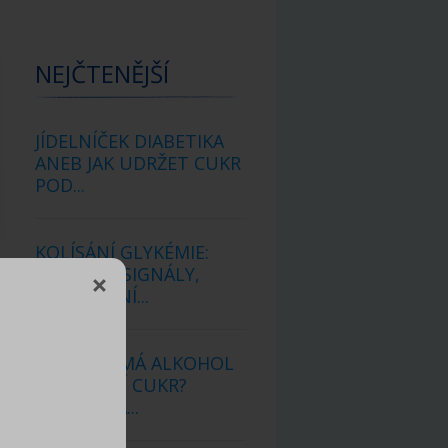
NEJČTENĚJŠÍ
JÍDELNÍČEK DIABETIKA
ANEB JAK UDRŽET CUKR
POD...
KOLÍSÁNÍ GLYKÉMIE:
VAROVNÉ SIGNÁLY,
KTERÉ NENÍ...
JAKÝ VLIV MÁ ALKOHOL
NA KREVNÍ CUKR?
ODPOVÍDÁ...