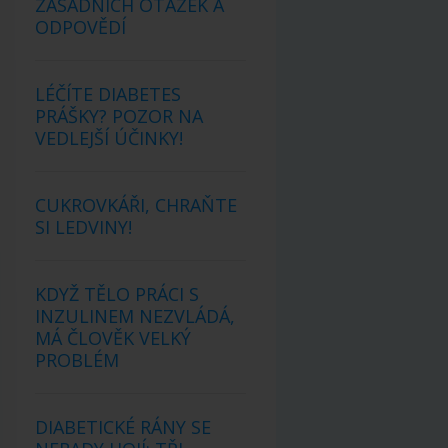
ZÁSADNÍCH OTÁZEK A
ODPOVĚDÍ
LÉČÍTE DIABETES
PRÁŠKY? POZOR NA
VEDLEJŠÍ ÚČINKY!
CUKROVKÁŘI, CHRAŇTE
SI LEDVINY!
KDYŽ TĚLO PRÁCI S
INZULINEM NEZVLÁDÁ,
MÁ ČLOVĚK VELKÝ
PROBLÉM
DIABETICKÉ RÁNY SE