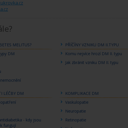
ukrovka.cz
a.cz
le?
ABETES MELITUS?
PŘÍČÍNY VZNIKU DM II.TYPU
 typy DM
Komu nejvíce hrozí DM II. typu
Jak zbránit vzniku DM II. typu
u
onemocnění
I LÉČBY DM
KOMPLIKACE DM
opatření
Vaskulopatie
Neuropatie
antidiabetika - kdy jsou
Retinopatie
k fungují