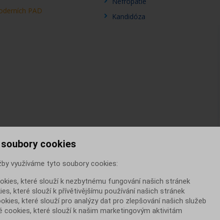
Nefropatie
oderních PAD
Kandidóza
 soubory cookies
žby využíváme tyto soubory cookies:
okies, které slouží k nezbytnému fungování našich stránek
es, které slouží k přívětivějšímu používání našich stránek
ookies, které slouží pro analýzy dat pro zlepšování našich služeb
 cookies, které slouží k našim marketingovým aktivitám