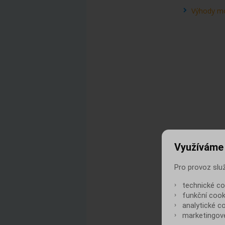
Výhody m
Využíváme
Pro provoz slu
technické co
funkční cooki
analytické c
marketingové