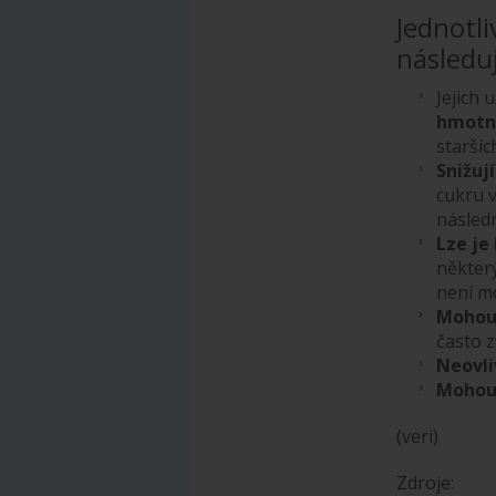
Jednotli
následuj
Jejich 
hmotn
staršíc
Snižuj
cukru v
násled
Lze je
některý
není m
Mohou 
často z
Neovli
Mohou 
(veri)
Zdroje: