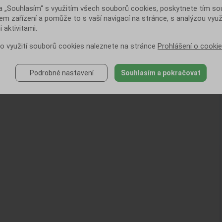
a „Souhlasím“ s využitím všech souborů cookies, poskytnete tím souh
em zařízení a pomůže to s vaší navigací na stránce, s analýzou využ
 aktivitami.
 o využití souborů cookies naleznete na stránce
Prohlášení o cooki
Podrobné nastavení
Souhlasím a pokračovat