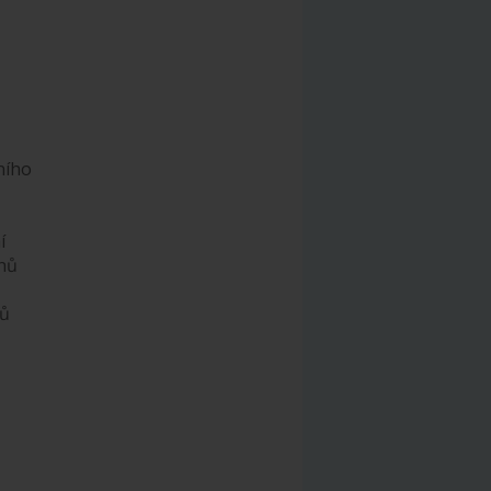
ního
í
ánů
ků