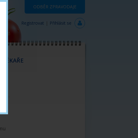
ODBĚR ZPRAVODAJE
Registrovat
|
Přihlásit se
 LÉKAŘE
KOMPLIKACE DM
Vaskulopatie
Neuropatie
Retinopatie
Nefropatie
ímu
Kandidóza