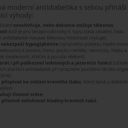
vá moderní antidiabetika s sebou přináší
ící výhody:
užívání
neovlivňuje, nebo dokonce snižuje tělesnou
ost
(což je pro terapii cukrovky II. typu zcela zásadní, řada
h antidiabetik naopak tělesnou hmotnost zvyšuje).
í nebezpečí hypoglykémie
(výrazného poklesu hladin krev
edoucímu k pocení, třesu, pocitu neklidu, nervozity, hladu a
né zmatenosti, křečím a poruše vědomí).
 brát i při poškození ledvinných a jaterních funkcí
(užíván
ch starších antidiabetik při výrazném postižení těchto org
ožné).
přispívat ke snížení krevního tlaku
, který bývá u diabeti
výšen.
vňují činnost srdce.
příznivě ovlivňovat hladiny krevních tuků
.