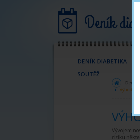
Deník diab
DENÍK DIABETIKA
SOUTĚŽ
CO JE DIABETES MELITUS?
Deník d
Výhody m
Jaké jsou typy DM
DM I. typu
VÝH
DM II. typu
Příznaky onemocnění
Vývojem nový
riziku někt