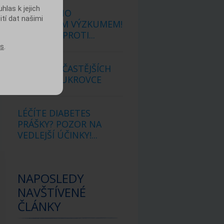
las k jejich
POTVRZENO
ití dat našimi
UNIKÁTNÍM VÝZKUMEM!
NOVÝ LÉK PROTI...
es
.
DESET NEJČASTĚJŠÍCH
MÝTŮ O CUKROVCE
LÉČÍTE DIABETES
PRÁŠKY? POZOR NA
VEDLEJŠÍ ÚČINKY!...
NAPOSLEDY
NAVŠTÍVENÉ
ČLÁNKY