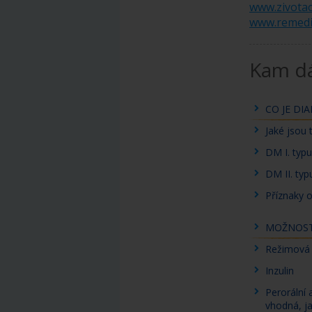
www.zivotac
www.remedi
Kam dá
CO JE DI
Jaké jsou
DM I. typu
DM II. typ
Příznaky 
MOŽNOST
Režimová 
Inzulin
Perorální 
vhodná, ja