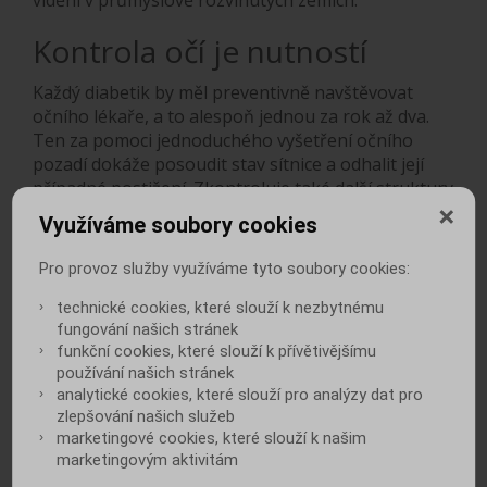
vidění v průmyslově rozvinutých zemích.
Kontrola očí je nutností
Každý diabetik by měl preventivně navštěvovat
očního lékaře, a to alespoň jednou za rok až dva.
Ten za pomoci jednoduchého vyšetření očního
pozadí dokáže posoudit stav sítnice a odhalit její
případné postižení. Zkontroluje také další struktury
oka, které může cukrovka poškodit. Mezi oční
Využíváme soubory cookies
onemocnění, která se častěji vyskytují u diabetiků,
patří především zelený a šedý zákal. Vyšetření
Pro provoz služby využíváme tyto soubory cookies:
očního pozadí je nebolestivé. Pacienta může
zatěžovat pouze přechodně zhoršené vidění
technické cookies, které slouží k nezbytnému
fungování našich stránek
z důvodu nutnosti tzv. „rozkapání“ oka před
funkční cookies, které slouží k přívětivějšímu
vyšetřením, kdy je za pomoci kapiček dosaženo
používání našich stránek
rozšíření zorničky.
analytické cookies, které slouží pro analýzy dat pro
zlepšování našich služeb
Diabetickou retinopatii lze
marketingové cookies, které slouží k našim
řešit
marketingovým aktivitám