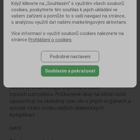
Když kliknete na „Souhlasím“ s využitím všech souborů
Pro terapii tohoto problému platí, že je tím
cookies, poskytnete tím souhlas k jejich ukládání ve
úspěšnější, čím dříve je poškození sítnice odhaleno.
vašem zařízení a pomůže to s vaší navigací na stránce,
s analýzou využití dat našimi marketingovými aktivitami.
K léčbě se využívá nebolestivého zákroku, tzv.
laserové fotokoagulace sítnice.
Více informací o využití souborů cookies naleznete na
Teprve v těžkých případech přichází na
stránce
Prohlášení o cookies
.
řadu operativní zákrok.
Důležitou roli hraje také důkladné zaléčení
Podrobné nastavení
vlastní cukrovky, což znamená udržování
krevního cukru v potřebných mezích.
Souhlasím a pokračovat
Zhoršující se zrak by měl být důvodem neodkladné
návštěvy oftalmologa, zejména u osob
trpících cukrovkou. Poškozené cévy na sítnici totiž
upozorňují na obdobný stav cév v jiných orgánech a
vysoké riziko vzniku dalších diabetických
komplikací.
(veri)