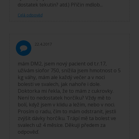
dostatek tekutin? atd.) Příčin mdlob...
Celá odpověď
22.4.2017
mám DM2, jsem nový pacient od t.r.17,
užívám siofor 750, snížila jsem hmotnost o 5
kg váhy, mám ale každý večer a v noci
bolesti ve svalech, jak nahoře i dole.
Doktorka mi řekla, že to mám z cukrovky.
Není to nedostatek horčíku? Vždy mě to
bolí, když jsem v klidu a ležím, nebo v noci.
Prosím o radu, čím to mám odstranit, jestli
zvýšit dávky horčíku. Trápí mě ta bolest ve
svalech už 4 měsíce. Děkuji předem za
odpověď.