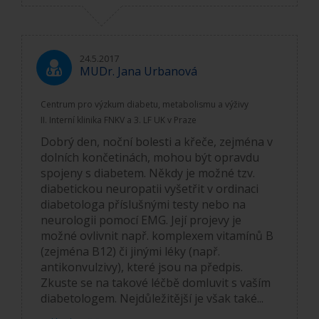
24.5.2017
MUDr. Jana Urbanová
Centrum pro výzkum diabetu, metabolismu a výživy
II. Interní klinika FNKV a 3. LF UK v Praze
Dobrý den, noční bolesti a křeče, zejména v
dolních končetinách, mohou být opravdu
spojeny s diabetem. Někdy je možné tzv.
diabetickou neuropatii vyšetřit v ordinaci
diabetologa příslušnými testy nebo na
neurologii pomocí EMG. Její projevy je
možné ovlivnit např. komplexem vitamínů B
(zejména B12) či jinými léky (např.
antikonvulzivy), které jsou na předpis.
Zkuste se na takové léčbě domluvit s vaším
diabetologem. Nejdůležitější je však také...