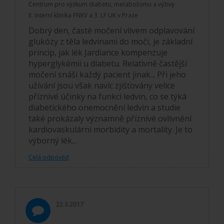
Centrum pro výzkum diabetu, metabolismu a výživy
II. Interní klinika FNKV a 3. LF UK v Praze
Dobrý den, časté močení vlivem odplavování
glukózy z těla ledvinami do moči, je základní
princip, jak lék Jardiance kompenzuje
hyperglykémii u diabetu. Relativně častější
močení snáší každý pacient jinak... Při jeho
užívání jsou však navíc zjišťovány velice
příznivé účinky na funkci ledvin, co se týká
diabetického onemocnění ledvin a studie
také prokázaly významně příznivé ovlivnění
kardiovaskulární morbidity a mortality. Je to
výborný lék...
Celá odpověď
22.3.2017