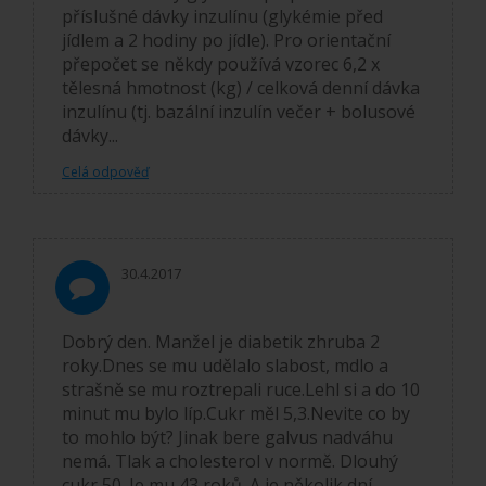
příslušné dávky inzulínu (glykémie před
jídlem a 2 hodiny po jídle). Pro orientační
přepočet se někdy používá vzorec 6,2 x
tělesná hmotnost (kg) / celková denní dávka
inzulínu (tj. bazální inzulín večer + bolusové
dávky...
Celá odpověď
30.4.2017
Dobrý den. Manžel je diabetik zhruba 2
roky.Dnes se mu udělalo slabost, mdlo a
strašně se mu roztrepali ruce.Lehl si a do 10
minut mu bylo líp.Cukr měl 5,3.Nevite co by
to mohlo být? Jinak bere galvus nadváhu
nemá. Tlak a cholesterol v normě. Dlouhý
cukr 50. Je mu 43 roků. A je několik dní