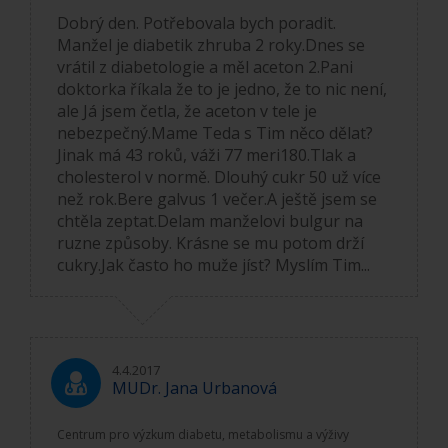
Dobrý den. Potřebovala bych poradit.
Manžel je diabetik zhruba 2 roky.Dnes se
vrátil z diabetologie a měl aceton 2.Pani
doktorka říkala že to je jedno, že to nic není,
ale Já jsem četla, že aceton v tele je
nebezpečný.Mame Teda s Tim něco dělat?
Jinak má 43 roků, váži 77 meri180.Tlak a
cholesterol v normě. Dlouhý cukr 50 už více
než rok.Bere galvus 1 večer.A ještě jsem se
chtěla zeptat.Delam manželovi bulgur na
ruzne způsoby. Krásne se mu potom drží
cukry.Jak často ho muže jíst? Myslím Tim...
4.4.2017
MUDr. Jana Urbanová
Centrum pro výzkum diabetu, metabolismu a výživy