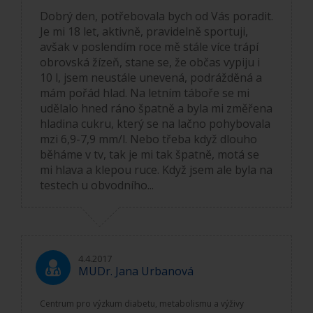
Dobrý den, potřebovala bych od Vás poradit.
Je mi 18 let, aktivně, pravidelně sportuji,
avšak v poslendím roce mě stále více trápí
obrovská žízeň, stane se, že občas vypiju i
10 l, jsem neustále unevená, podrážděná a
mám pořád hlad. Na letním táboře se mi
udělalo hned ráno špatně a byla mi změřena
hladina cukru, který se na lačno pohybovala
mzi 6,9-7,9 mm/l. Nebo třeba když dlouho
běháme v tv, tak je mi tak špatně, motá se
mi hlava a klepou ruce. Když jsem ale byla na
testech u obvodního...
4.4.2017
MUDr. Jana Urbanová
Centrum pro výzkum diabetu, metabolismu a výživy