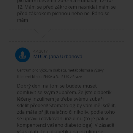
píchám si Levemir 26-0-4 a Humalog 12-10-
12. Mám se před zákrokem nasnídat mám se
před zákrokem píchnou nebo ne. Ráno se
mám
4.4.2017
MUDr. Jana Urbanová
Centrum pro výzkum diabetu, metabolismu a výživy
II. Interní klinika FNKV a 3. LF UK v Praze
Dobrý den, na tom se budete muset
domluvit se svým zubařem. Že jste diabetik
léčený inzulínem je třeba svému zubaři
sdělit předem! Stomatolog by vám měl sdělit,
zda máte přijít nalačno či nikoliv, podle toho
se upraví i dávkování inzulínu (to je pak v
kompentenci vašeho diabetologa). V zásadě
však platí, že u diabetika na inzulínu se