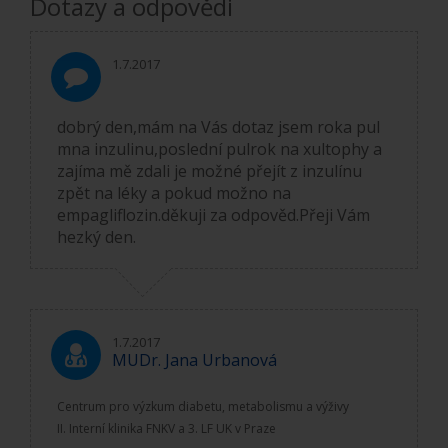
Dotazy a odpovědi
1.7.2017
dobrý den,mám na Vás dotaz jsem roka pul
mna inzulinu,poslední pulrok na xultophy a
zajíma mě zdali je možné přejít z inzulínu
zpět na léky a pokud možno na
empagliflozin.děkuji za odpověd.Přeji Vám
hezký den.
1.7.2017
MUDr. Jana Urbanová
Centrum pro výzkum diabetu, metabolismu a výživy
II. Interní klinika FNKV a 3. LF UK v Praze