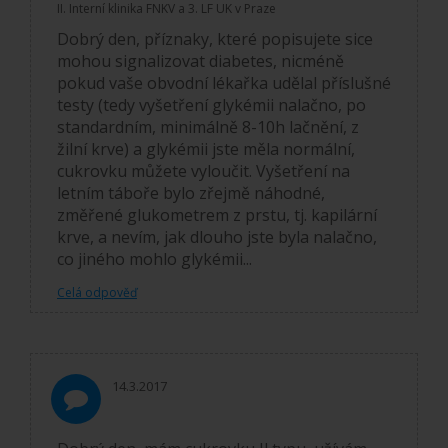
II. Interní klinika FNKV a 3. LF UK v Praze
Dobrý den, příznaky, které popisujete sice
mohou signalizovat diabetes, nicméně
pokud vaše obvodní lékařka udělal příslušné
testy (tedy vyšetření glykémii nalačno, po
standardním, minimálně 8-10h lačnění, z
žilní krve) a glykémii jste měla normální,
cukrovku můžete vyloučit. Vyšetření na
letním táboře bylo zřejmě náhodné,
změřené glukometrem z prstu, tj. kapilární
krve, a nevím, jak dlouho jste byla nalačno,
co jiného mohlo glykémii...
Celá odpověď
14.3.2017