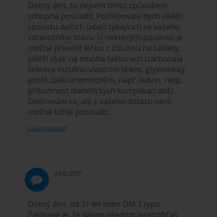
Dobrý den, to nejsem tímto způsobem
schopna posoudit. Potřebovala bych vědět
spoustu dalších údajů týkajících se vašeho
zdravotního stavu. U některých pacientů je
možné převést léčbu z inzulínu na tablety,
záleží však na mnoha faktorech (zachovalá
sekrece inzulínu vlastním tělem, glykemický
profil, další onemocnění, např. ledvin, resp.
přítomnost diabetických komplikací atd.).
Omlouvám se, ale z vašeho dotazu není
možné tohle posoudit...
Celá odpověď
29.6.2017
Dobrý den, od 31 let mám DM 1.typu.
Zajímavé je, že dávno předtím jsem občas