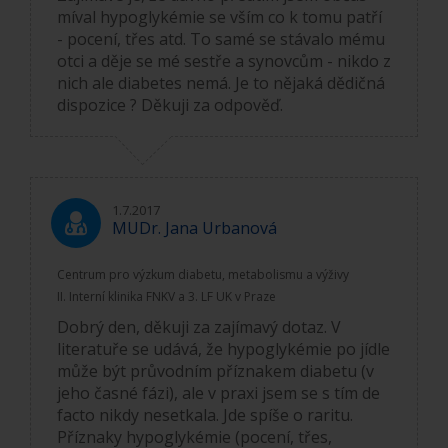
míval hypoglykémie se vším co k tomu patří
- pocení, třes atd. To samé se stávalo mému
otci a děje se mé sestře a synovcům - nikdo z
nich ale diabetes nemá. Je to nějaká dědičná
dispozice ? Děkuji za odpověď.
1.7.2017
MUDr. Jana Urbanová
Centrum pro výzkum diabetu, metabolismu a výživy
II. Interní klinika FNKV a 3. LF UK v Praze
Dobrý den, děkuji za zajímavý dotaz. V
literatuře se udává, že hypoglykémie po jídle
může být průvodním příznakem diabetu (v
jeho časné fázi), ale v praxi jsem se s tím de
facto nikdy nesetkala. Jde spíše o raritu.
Příznaky hypoglykémie (pocení, třes,