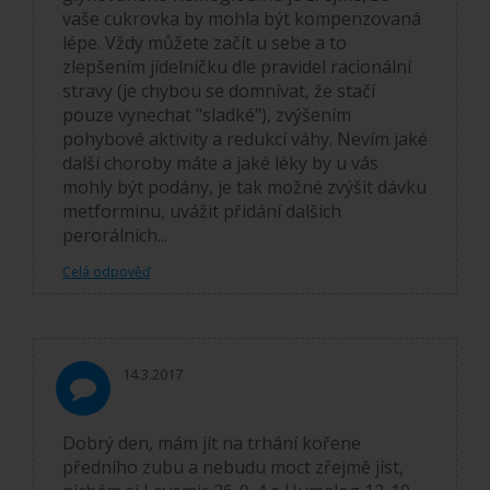
vaše cukrovka by mohla být kompenzovaná
lépe. Vždy můžete začít u sebe a to
zlepšením jídelníčku dle pravidel racionální
stravy (je chybou se domnívat, že stačí
pouze vynechat "sladké"), zvýšením
pohybové aktivity a redukcí váhy. Nevím jaké
další choroby máte a jaké léky by u vás
mohly být podány, je tak možné zvýšit dávku
metforminu, uvážit přidání dalších
perorálních...
Celá odpověď
14.3.2017
Dobrý den, mám jít na trhání kořene
předního zubu a nebudu moct zřejmě jíst,