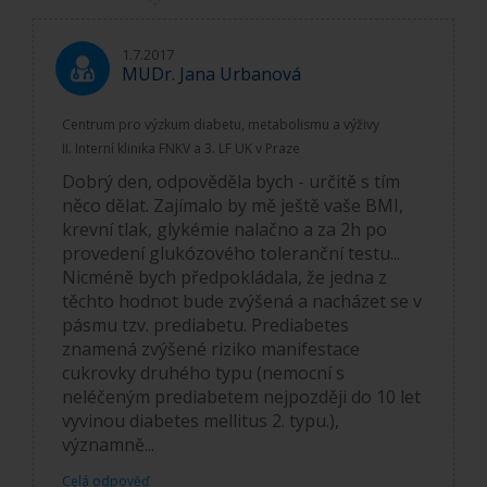
1.7.2017
MUDr. Jana Urbanová
Centrum pro výzkum diabetu, metabolismu a výživy
II. Interní klinika FNKV a 3. LF UK v Praze
Dobrý den, odpověděla bych - určitě s tím
něco dělat. Zajímalo by mě ještě vaše BMI,
krevní tlak, glykémie nalačno a za 2h po
provedení glukózového toleranční testu...
Nicméně bych předpokládala, že jedna z
těchto hodnot bude zvýšená a nacházet se v
pásmu tzv. prediabetu. Prediabetes
znamená zvýšené riziko manifestace
cukrovky druhého typu (nemocní s
neléčeným prediabetem nejpozději do 10 let
vyvinou diabetes mellitus 2. typu.),
významně...
Celá odpověď