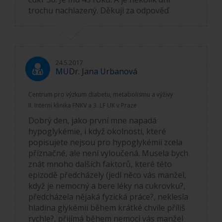
trochu nachlazený. Děkuji za odpověď
24.5.2017
MUDr. Jana Urbanová
Centrum pro výzkum diabetu, metabolismu a výživy
II. Interní klinika FNKV a 3. LF UK v Praze
Dobrý den, jako první mne napadá
hypoglykémie, i když okolnosti, které
popisujete nejsou pro hypoglykémii zcela
příznačné, ale není vyloučená. Musela bych
znát mnoho dalších faktorů, které této
epizodě předcházely (jedl něco vás manžel,
když je nemocný a bere léky na cukrovku?,
předcházela nějaká fyzická práce?, neklesla
hladina glykémii během krátké chvíle příliš
rychle?, přijímá během nemoci vás manžel