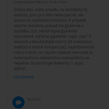
II. Interní klinika FNKV a 3. LF UK v Praze
Dobrý den, máte pravdu, že ketolátky (tj.
aceton), jsou pro tělo nebezpečné, ale
pouze ve zvýšeném množství. V případě
vašeho manžela, pokud má glykémie v
pořádku, tzn. nemá hyperglykémie
(významně zvýšené glykémie, např. nad 13
mmol/l) a dlouhodobě HbA1c 50 mmol/mol,
svědčící o dobré kompenzaci, nepřítomnosti
cukru v moči, se myslím obávat nemusíte (o
nebezpečnou diabetickou ketoacidózu se
nejedná, ta postihuje diabetiky 1. typu,
jejichž...
Celá odpověď
18.3.2017