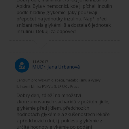
Apidra. Byla v nemocnici, kde ji píchali inzulin
podle hladiny glykémie. Jaký používají
přepočet na jednotky inzulinu. Např. před
snídaní měla glykémii 8 a dostala 6 jednotek
inzulinu. Děkuji za odpověď.
11.6.2017
MUDr. Jana Urbanová
Centrum pro výzkum diabetu, metabolismu a výživy
II. Interní klinika FNKV a 3. LF UK v Praze
Dobrý den, záleží na množství
zkonzumovaných sacharidů v požitém jídle,
glykémie před jídlem, předchozích
hodnotách glykémie a zkušenostech lékaře
z předchozích dní, tj. poklesu glykémie z
určité hodnoty glykémie po podání