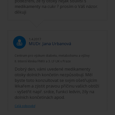
podezření, že ty otoky nějak souvisí s
medikamenty na cukr ? prosím o Váš názor.
děkuji
1.4.2017
MUDr. Jana Urbanová
Centrum pro výzkum diabetu, metabolismu a výživy
II. Interní klinika FNKV a 3. LF UK v Praze
Dobrý den, vámi uvedené medikamenty
otoky dolních končetin nezpůsobují. Měl
byste toto konzultovat se svým ošetřujícím
lékařem a zjistit pravou příčinu vašich obtíží
- vyšetřit např. srdce, funkci ledvin, žíly na
dolních končetinách apod.
Celá odpověď