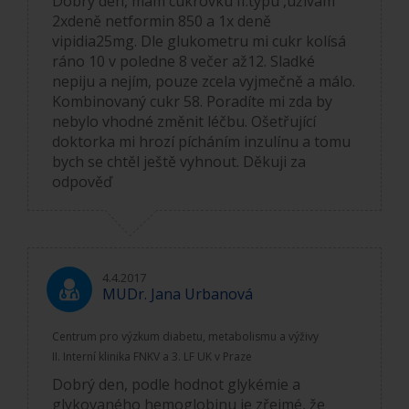
Dobrý den, mám cukrovku II.typu ,užívám
2xdeně netformin 850 a 1x deně
vipidia25mg. Dle glukometru mi cukr kolísá
ráno 10 v poledne 8 večer až12. Sladké
nepiju a nejím, pouze zcela vyjmečně a málo.
Kombinovaný cukr 58. Poradíte mi zda by
nebylo vhodné změnit léčbu. Ošetřující
doktorka mi hrozí pícháním inzulínu a tomu
bych se chtěl ještě vyhnout. Děkuji za
odpověď
4.4.2017
MUDr. Jana Urbanová
Centrum pro výzkum diabetu, metabolismu a výživy
II. Interní klinika FNKV a 3. LF UK v Praze
Dobrý den, podle hodnot glykémie a
glykovaného hemoglobinu je zřejmé, že