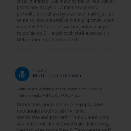
chtěli miminko , zajímalo by mě co vše udělat
proto aby to vyšlo , a miminko jsem v
pořádku porodila a bylo zdravé malé i já . Jak
se na to jako diabetička mám připravit , cukr
mám ted 80 :/ a at se snažím jakkoliv nejde
to pořád dolů ... a tak bych chtěla poradit :)
Děkuji moc za vaší odpověd ...
1.4.2017
MUDr. Jana Urbanová
Centrum pro výzkum diabetu, metabolismu a výživy
II. Interní klinika FNKV a 3. LF UK v Praze
Dobrý den, podle mého je nejlepší, když
naplánujete otěhotnění v rámci
specializované prenatální ambulance, kam
vás může odeslat váš ošetřující diabetolog
(není to však podmínkou). Tato centra totiž