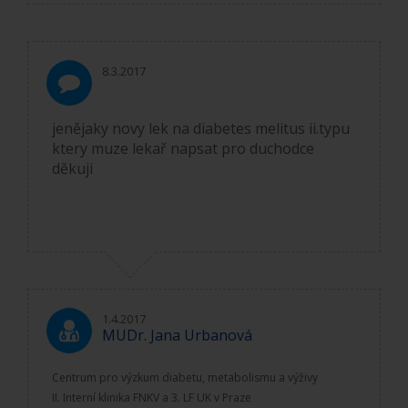
8.3.2017
jenějaky novy lek na diabetes melitus ii.typu
ktery muze lekař napsat pro duchodce
děkuji
1.4.2017
MUDr. Jana Urbanová
Centrum pro výzkum diabetu, metabolismu a výživy
II. Interní klinika FNKV a 3. LF UK v Praze