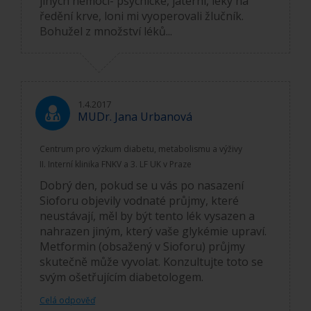
jiných nemocí- psychické, jaterní, léky na
ředění krve, loni mi vyoperovali žlučník.
Bohužel z množství léků...
1.4.2017
MUDr. Jana Urbanová
Centrum pro výzkum diabetu, metabolismu a výživy
II. Interní klinika FNKV a 3. LF UK v Praze
Dobrý den, pokud se u vás po nasazení
Sioforu objevily vodnaté průjmy, které
neustávají, měl by být tento lék vysazen a
nahrazen jiným, který vaše glykémie upraví.
Metformin (obsažený v Sioforu) průjmy
skutečně může vyvolat. Konzultujte toto se
svým ošetřujícím diabetologem.
Celá odpověď