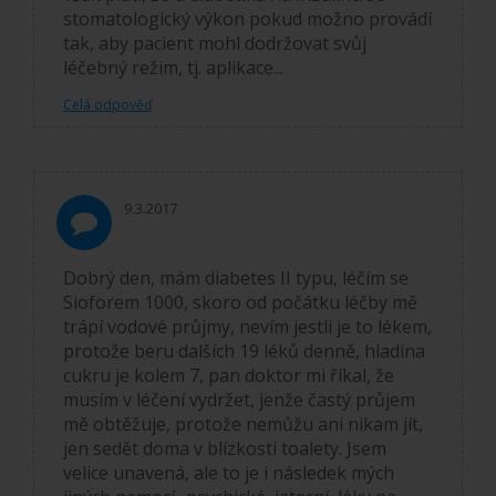
stomatologický výkon pokud možno provádí
tak, aby pacient mohl dodržovat svůj
léčebný režim, tj. aplikace...
Celá odpověď
9.3.2017
Dobrý den, mám diabetes II typu, léčím se
Sioforem 1000, skoro od počátku léčby mě
trápí vodové průjmy, nevím jestli je to lékem,
protože beru dalších 19 léků denně, hladina
cukru je kolem 7, pan doktor mi říkal, že
musím v léčení vydržet, jenže častý průjem
mě obtěžuje, protože nemůžu ani nikam jít,
jen sedět doma v blízkosti toalety. Jsem
velice unavená, ale to je i následek mých