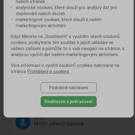
našich stránek
Dobrý den,ráda bych se zeptala na učinky
analytické cookies, které slouží pro analýzy dat pro
léku Jardiance 10mg. Užívám lék Onglyza
zlepšování našich služeb
marketingové cookies, které slouží k našim
5mg a měla jsem k tomu Amaryl potom se
marketingovým aktivitám
mi dost zhoršila ranní glyk.a glyk
hemogl.rann8 glyk.9-10a glyk.h.6,5 Tak jsem
Když kliknete na „Souhlasím“ s využitím všech souborů
dostala lék Jardinii a chodím močit 10-
cookies, poskytnete tím souhlas k jejich ukládání ve
15denné vpodstatě po 1-2hodinách. Bojím
vašem zařízení a pomůže to s vaší navigací na stránce, s
se,aby když je z těla cukr odplavován přes
analýzou využití dat našimi marketingovými aktivitami.
ledviny a m.m abych si nezničila časem
Více informací o využití souborů cookies naleznete na
ledviny ?jaké zkušenosti máte děkuji Vám za
stránce
Prohlášení o cookies
.
odpověď je mi 47 let a cukrovku 2typu mám
6let.Užívám ještě Letrox na hypothyreozu,a
večer...
Podrobné nastavení
Souhlasím a pokračovat
4.4.2017
MUDr. Jana Urbanová