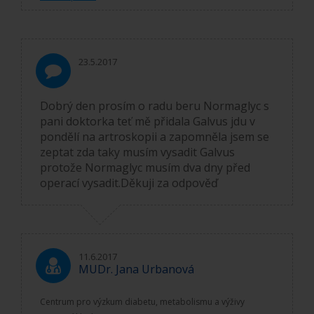
23.5.2017
Dobrý den prosím o radu beru Normaglyc s
pani doktorka teť mě přidala Galvus jdu v
pondělí na artroskopii a zapomněla jsem se
zeptat zda taky musím vysadit Galvus
protože Normaglyc musím dva dny před
operací vysadit.Děkuji za odpověď
11.6.2017
MUDr. Jana Urbanová
Centrum pro výzkum diabetu, metabolismu a výživy