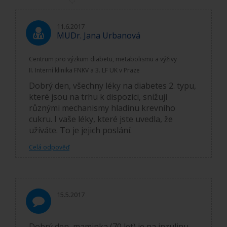
11.6.2017
MUDr. Jana Urbanová
Centrum pro výzkum diabetu, metabolismu a výživy
II. Interní klinika FNKV a 3. LF UK v Praze
Dobrý den, všechny léky na diabetes 2. typu,
které jsou na trhu k dispozici, snižují
různými mechanismy hladinu krevního
cukru. I vaše léky, které jste uvedla, že
užíváte. To je jejich poslání.
Celá odpověď
15.5.2017
Dobrý den, maminka (70 let) je na inzulinu