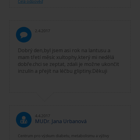
Celá odpověď
2.4.2017
Dobrý den,byl jsem asi rok na lantusu a
mam třetí měsíc xultophy,který mi nedělá
dobře.chci se zeptat, zdali je možne ukončit
inzulín a přejít na léčbu gliptiny.Děkuji
4.4.2017
MUDr. Jana Urbanová
Centrum pro výzkum diabetu, metabolismu a výživy