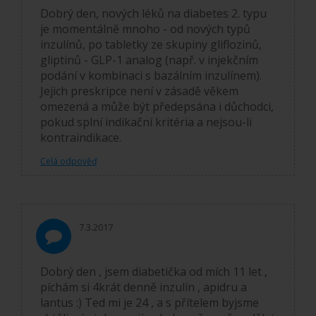
Dobrý den, nových léků na diabetes 2. typu
je momentálně mnoho - od nových typů
inzulínů, po tabletky ze skupiny gliflozinů,
gliptinů - GLP-1 analog (např. v injekčním
podání v kombinaci s bazálním inzulínem).
Jejich preskripce není v zásadě věkem
omezená a může být předepsána i důchodci,
pokud splní indikační kritéria a nejsou-li
kontraindikace.
Celá odpověď
7.3.2017
Dobrý den , jsem diabetička od mích 11 let ,
píchám si 4krát denně inzulín , apidru a
lantus :) Ted mi je 24 , a s přítelem byjsme