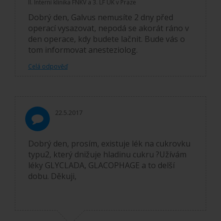
II. Interní klinika FNKV a 3. LF UK v Praze
Dobrý den, Galvus nemusíte 2 dny před
operací vysazovat, nepodá se akorát ráno v
den operace, kdy budete lačnit. Bude vás o
tom informovat anesteziolog.
Celá odpověď
22.5.2017
Dobrý den, prosím, existuje lék na cukrovku
typu2, který dnižuje hladinu cukru ?Užívám
léky GLYCLADA, GLACOPHAGE a to delší
dobu. Děkuji,