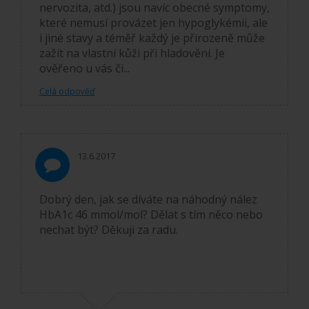
nervozita, atd.) jsou navíc obecné symptomy,
které nemusí provázet jen hypoglykémii, ale
i jiné stavy a téměř každý je přirozeně může
zažít na vlastní kůži při hladovění. Je
ověřeno u vás či...
Celá odpověď
13.6.2017
Dobrý den, jak se díváte na náhodný nález
HbA1c 46 mmol/mol? Dělat s tím něco nebo
nechat být? Děkuji za radu.