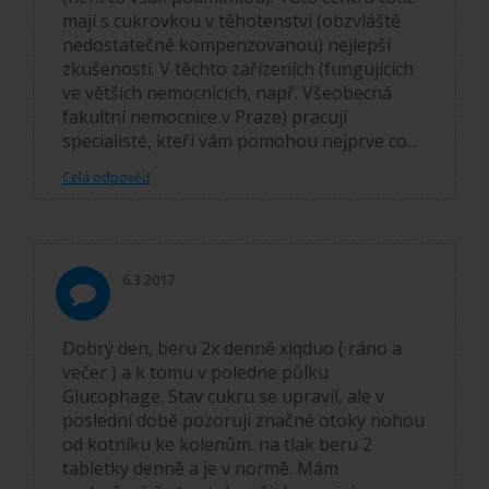
mají s cukrovkou v těhotenství (obzvláště
nedostatečně kompenzovanou) nejlepší
zkušenosti. V těchto zařízeních (fungujících
ve větších nemocnicích, např. Všeobecná
fakultní nemocnice v Praze) pracují
specialisté, kteří vám pomohou nejprve co...
Celá odpověď
6.3.2017
Dobrý den, beru 2x denně xiqduo ( ráno a
večer ) a k tomu v poledne půlku
Glucophage. Stav cukru se upravil, ale v
poslední době pozoruji značné otoky nohou
od kotníku ke kolenům. na tlak beru 2
tabletky denně a je v normě. Mám