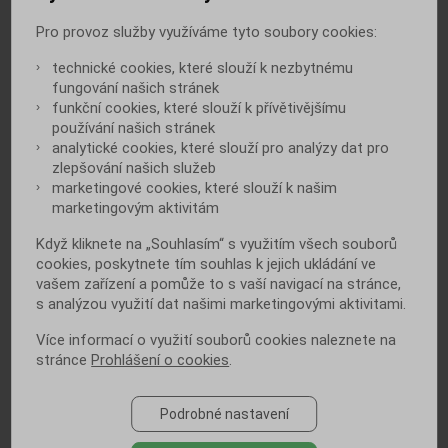
močení snáší každý pacient jinak... Při jeho
užívání jsou však navíc zjišťovány velice
Pro provoz služby využíváme tyto soubory cookies:
příznivé účinky na funkci ledvin, co se týká
technické cookies, které slouží k nezbytnému
diabetického onemocnění ledvin a studie
fungování našich stránek
také prokázaly významně příznivé ovlivnění
funkční cookies, které slouží k přívětivějšímu
kardiovaskulární morbidity a mortality. Je to
používání našich stránek
výborný lék, obzvláště pro diabetiky se
analytické cookies, které slouží pro analýzy dat pro
srdečně cévními chorobami, jelikož podle
zlepšování našich služeb
nejnovějších studií empagliflozin (Jardiance)
marketingové cookies, které slouží k našim
snižuje kardiovaskulární riziko, a také
marketingovým aktivitám
zpomaluje progresi diabetické nefropatie.
Když kliknete na „Souhlasím“ s využitím všech souborů
cookies, poskytnete tím souhlas k jejich ukládání ve
vašem zařízení a pomůže to s vaší navigací na stránce,
s analýzou využití dat našimi marketingovými aktivitami.
Více informací o využití souborů cookies naleznete na
stránce
Prohlášení o cookies
.
Podrobné nastavení
ZEPTEJTE SE