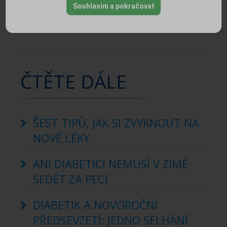
LÉKAŘE
Souhlasím a pokračovat
ČTĚTE DÁLE
ŠEST TIPŮ, JAK SI ZVYKNOUT NA
NOVÉ LÉKY
ANI DIABETICI NEMUSÍ V ZIMĚ
SEDĚT ZA PECÍ
DIABETIK A NOVOROČNÍ
PŘEDSEVZETÍ: JEDNO SELHÁNÍ