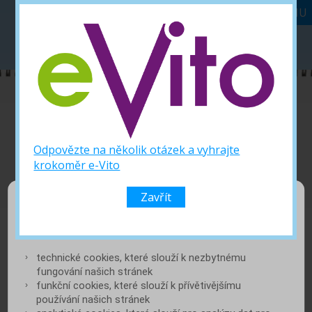
MENU
Deník diabetika
SOUTĚŽ
DENÍK DIABETIKA
ŽIVOT S DIABETEM
NOVINKY
PORADNA LÉKAŘE
SOUTĚŽ
PŘIHLÁSIT SE
Odpovězte na několik otázek a vyhrajte
krokoměr e-Vito
REGISTROVAT
Zavřít
Využíváme soubory cookies
ČTĚTE DÁLE
Pro provoz služby využíváme tyto soubory cookies:
technické cookies, které slouží k nezbytnému
fungování našich stránek
ŠEST TIPŮ, JAK SI ZVYKNOUT NA
funkční cookies, které slouží k přívětivějšímu
NOVÉ LÉKY
používání našich stránek