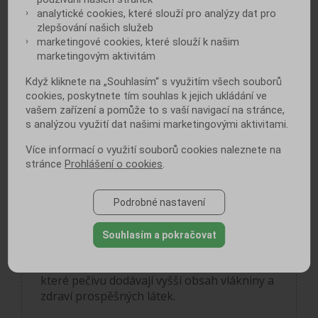
analytické cookies, které slouží pro analýzy dat pro
karamelem, melasou či jinými barvivy, aby
zlepšování našich služeb
mělo tmavou barvu a lidé si mysleli, že jde o
marketingové cookies, které slouží k našim
celozrnný výrobek. Je třeba se podívat na
marketingovým aktivitám
obal nebo se např. zeptat v pekárně
(obchodě), zda je v daném pečivu skutečně
Když kliknete na „Souhlasím“ s využitím všech souborů
obsažena celozrnná mouka. Celozrnné
cookies, poskytnete tím souhlas k jejich ukládání ve
pečivo musí obsahovat minimálně 80 %
vašem zařízení a pomůže to s vaší navigací na stránce,
celozrnných mouk z celkové hmotnosti
s analýzou využití dat našimi marketingovými aktivitami.
pečiva. Pokud je ve složení uvedena na
Více informací o využití souborů cookies naleznete na
prvním místě hladká mouka a celozrnná až
stránce
Prohlášení o cookies
.
na druhém nebo třetím, nejedná se o
celozrnný výrobek. Vícezrnné pečivo musí
obsahovat minimálně 5 % mouky z jiných
Podrobné nastavení
obilovin než pšenice nebo žito a proto
nemusí být celozrnné. Grahamové pečivo se
Souhlasím a pokračovat
vyrábí ze směsi pšeničné hladké mouky a
mouky celozrnné s vyšším obsahem otrub,
které pečivu dodávají vyšší obsah vlákniny a
zdraví prospěšných látek.