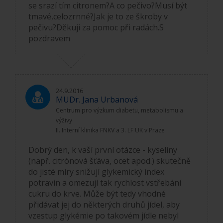
se srazí tím citronem?A co pečivo?Musí být
tmavé,celozrnné?Jak je to ze škroby v
pečivu?Děkuji za pomoc při radách.S
pozdravem
24.9.2016
MUDr. Jana Urbanová
Centrum pro výzkum diabetu, metabolismu a
výživy
II. Interní klinika FNKV a 3. LF UK v Praze
Dobrý den, k vaší první otázce - kyseliny
(např. citrónová šťáva, ocet apod.) skutečně
do jisté míry snižují glykemický index
potravin a omezují tak rychlost vstřebání
cukru do krve. Může být tedy vhodné
přidávat jej do některých druhů jídel, aby
vzestup glykémie po takovém jídle nebyl