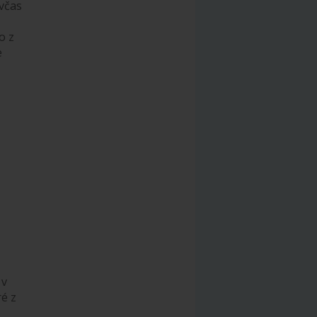
 včas
o z
e
 v
ré z