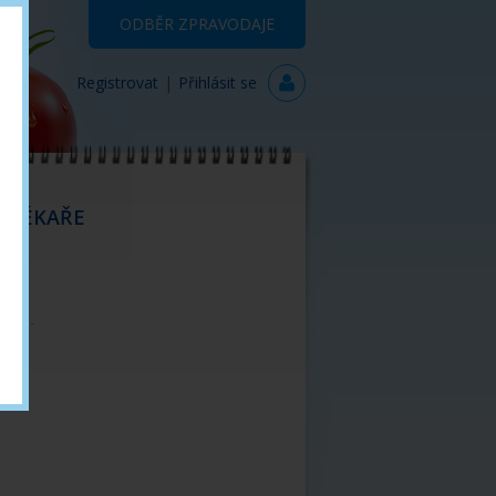
ODBĚR ZPRAVODAJE
Registrovat
|
Přihlásit se
 LÉKAŘE
KOMPLIKACE DM
Vaskulopatie
Neuropatie
Retinopatie
Nefropatie
Kandidóza