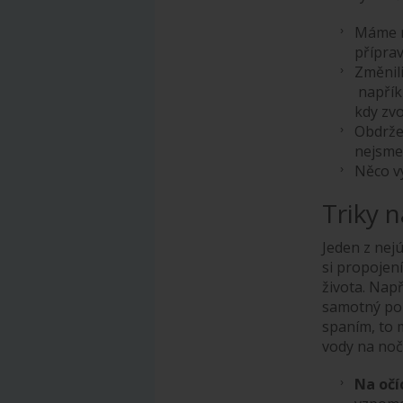
Máme m
příprav
Změnil
napřík
kdy zvo
Obdržel
nejsme 
Něco v
Triky 
Jeden z nejú
si propojen
života. Nap
samotný pok
spaním, to 
vody na noč
Na očí