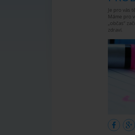
Je pro vás 
Máme pro vá
„občas“ zač
zdraví.