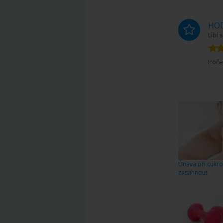
HO
Líbí
Poče
Únava při cukro
zasáhnout