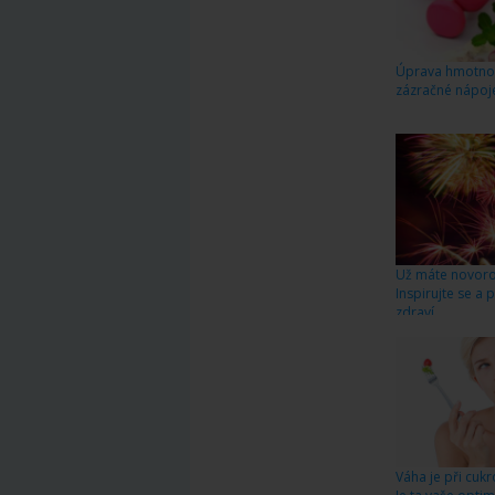
Úprava hmotnost
zázračné nápoj
Už máte novoro
Inspirujte se a
zdraví
Váha je při cuk