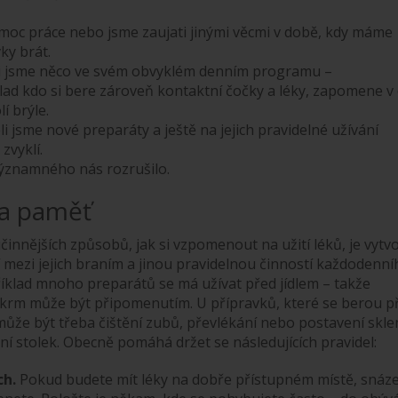
oc práce nebo jsme zaujati jinými věcmi v době, kdy máme
ky brát.
i jsme něco ve svém obvyklém denním programu –
lad kdo si bere zároveň kontaktní čočky a léky, zapomene v
lí brýle.
i jsme nové preparáty a ještě na jejich pravidelné užívání
zvyklí.
ýznamného nás rozrušilo.
na paměť
činnějších způsobů, jak si vzpomenout na užití léků, je vytvo
í mezi jejich braním a jinou pravidelnou činností každodenní
říklad mnoho preparátů se má užívat před jídlem – takže
rm může být připomenutím. U přípravků, které se berou p
může být třeba čištění zubů, převlékání nebo postavení skle
ní stolek. Obecně pomáhá držet se následujících pravidel:
ch.
Pokud budete mít léky na dobře přístupném místě, snáze