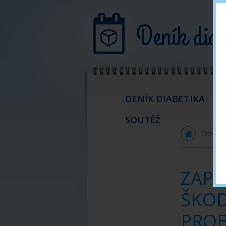
Deník diab
DENÍK DIABETIKA
SOUTĚŽ
CO JE DIABETES MELITUS?
Deník d
Jaké jsou typy DM
DM I. typu
ZAPO
DM II. typu
ŠKOD
Příznaky onemocnění
PROB