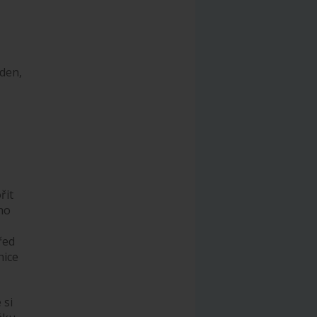
 den,
řit
ho
řed
nice
 si