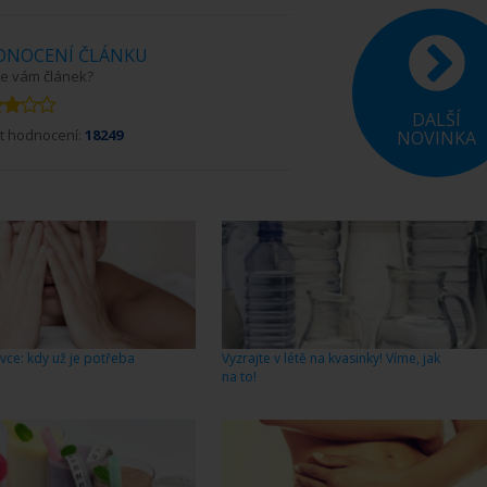
DNOCENÍ ČLÁNKU
 se vám článek?
DALŠÍ
t hodnocení:
18249
NOVINKA
vce: kdy už je potřeba
Vyzrajte v létě na kvasinky! Víme, jak
na to!