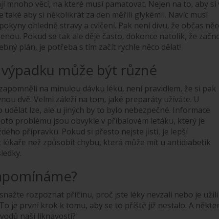
jí mnoho věcí, na které musí pamatovat. Nejen na to, aby si
ale také aby si několikrát za den měřili glykémii. Navíc musí
pokyny ohledně stravy a cvičení. Pak není divu, že občas něc
nou. Pokud se tak ale děje často, dokonce natolik, že začn
ebný plán, je potřeba s tím začít rychle něco dělat!
 výpadku může být různé
e zapomněli na minulou dávku léku, není pravidlem, že si pak
nou dvě. Velmi záleží na tom, jaké preparáty užíváte. U
 udělat lze, ale u jiných by to bylo nebezpečné. Informace
oto problému jsou obvykle v příbalovém letáku, který je
dého přípravku. Pokud si přesto nejste jisti, je lepší
 lékaře než způsobit chybu, která může mít u antidiabetik
ledky.
zapomínáme?
nažte rozpoznat příčinu, proč jste léky nevzali nebo je užili
To je první krok k tomu, aby se to příště již nestalo. A někte
odů naší liknavosti?