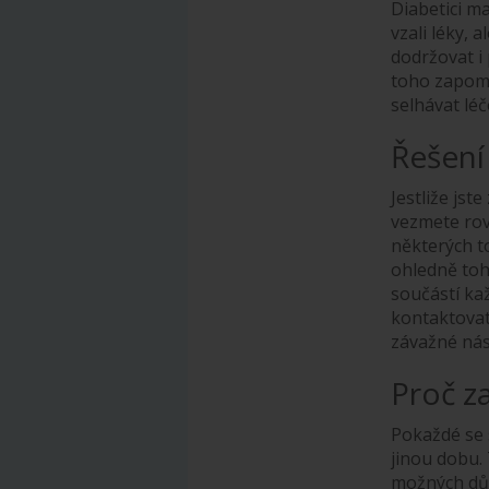
Diabetici ma
vzali léky, 
dodržovat i 
toho zapome
selhávat léč
Řešení
Jestliže jst
vezmete rov
některých to
ohledně toh
součástí kaž
kontaktovat
závažné nás
Proč 
Pokaždé se s
jinou dobu. 
možných dův