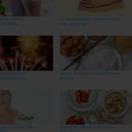
i při diabetu:
Za ztrátou vědomí u diabetika může
e povoleny!
stát „vysoký cukr“
ční předsevzetí?
Zbavte se závislosti na sladkém ve 4
 prospějte svému
krocích!
rovce v popředí zájmu.
Zbavte se „svátečních kil“ jednou