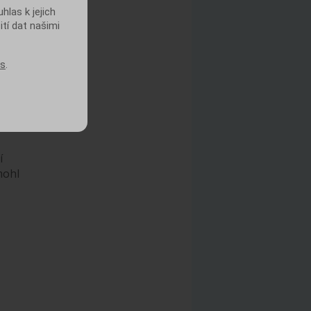
las k jejich
ití dat našimi
k je
vot.
es
.
nit.
ebo
í
mohl