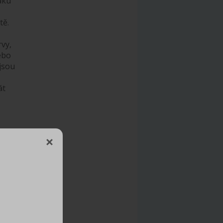
áku
tě.
rvy,
ebo
jsou
át
če