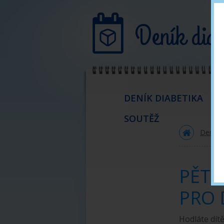
Deník diab
DENÍK DIABETIKA
SOUTĚŽ
CO JE DIABETES MELITUS?
Deník d
Jaké jsou typy DM
DM I. typu
PĚT 
DM II. typu
PRO 
Příznaky onemocnění
Hodláte dítě