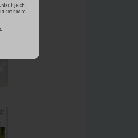
las k jejich
ití dat našimi
es
.