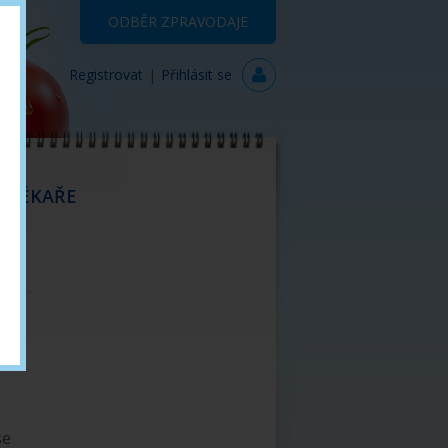
ODBĚR ZPRAVODAJE
Registrovat
|
Přihlásit se
 LÉKAŘE
KOMPLIKACE DM
Vaskulopatie
Neuropatie
Retinopatie
Nefropatie
Kandidóza
se