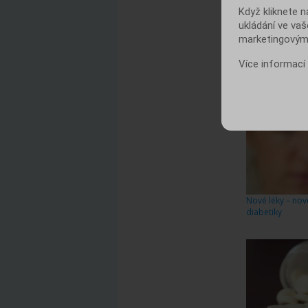
Když kliknete n
ukládání ve vaš
marketingovými
Více informací
Nové léky proti 
vysoký krevní tl
Nové léky – nov
diabetiky