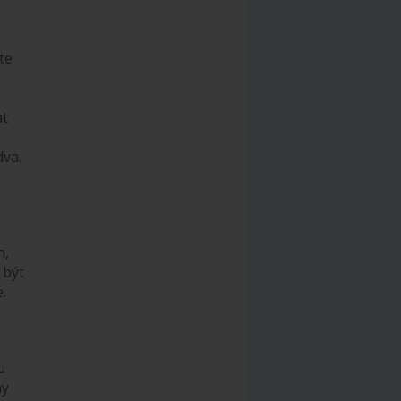
te
at
dva.
h,
 být
.
u
my