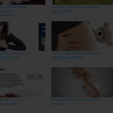
stuje antidiabetikum,
Poranění od zvířat: nevyzpytatelná
ebezpečí
rizika cestování
ních nemocí
betiky. Sníží cukr v
Porod s cukrovkou bez problémů?
arkty a mrtvice
Jen díky poctivé léčbě!
ukr v krvi a omezí
Poškození ledvin čeká téměř třetinu
ce u diabetiků
diabetiků