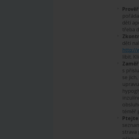
Prověř
pořádaj
dětí ap
třeba d
Zkontr
děti na
http://
líbit. 
Zaměřt
s přísl
se jich
upravuj
hypogl
inzulín
obsluh
téměř p
Ptejte
seznam
strava 
přístu