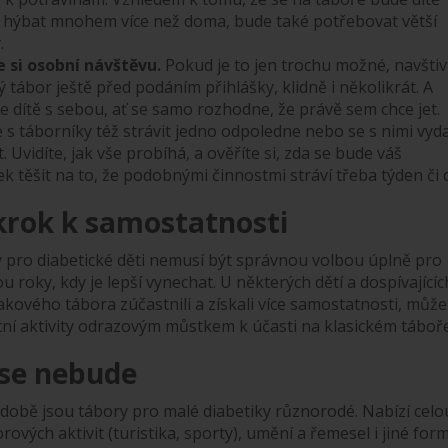
š hýbat mnohem více než doma, bude také potřebovat větší
.
e si osobní návštěvu.
Pokud je to jen trochu možné, navštiv
 tábor ještě před podáním přihlášky, klidně i několikrát. A
 dítě s sebou, ať se samo rozhodne, že právě sem chce jet.
s táborníky též strávit jedno odpoledne nebo se s nimi vyd
t. Uvidíte, jak vše probíhá, a ověříte si, zda se bude váš
 těšit na to, že podobnými činnostmi stráví třeba týden či 
krok k samostatnosti
y pro diabetické děti nemusí být správnou volbou úplně pro
u roky, kdy je lepší vynechat. U některých dětí a dospívajícíc
 takového tábora zúčastnili a získali více samostatnosti, může
etní aktivity odrazovým můstkem k účasti na klasickém táboře
 se nebude
době jsou tábory pro malé diabetiky různorodé. Nabízí celo
ových aktivit (turistika, sporty), umění a řemesel i jiné for