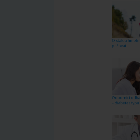
O stálou hmotno
pečovat
Odborníci odhali
– diabetes typu