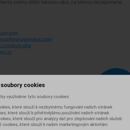
yberte svému dítěti takovou akci, na kterou nezapomene.
asury.com
esselfmanagement.com/
.cz/pobyty.php
ek.cz/
DNOCENÍ ČLÁNKU
 soubory cookies
 se vám článek?
žby využíváme tyto soubory cookies:
DALŠÍ
t hodnocení:
21136
NOVINKA
okies, které slouží k nezbytnému fungování našich stránek
es, které slouží k přívětivějšímu používání našich stránek
ookies, které slouží pro analýzy dat pro zlepšování našich služeb
 cookies, které slouží k našim marketingovým aktivitám