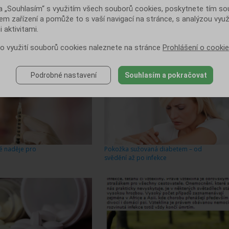
a „Souhlasím“ s využitím všech souborů cookies, poskytnete tím souh
em zařízení a pomůže to s vaší navigací na stránce, s analýzou využ
 aktivitami.
 o využití souborů cookies naleznete na stránce
Prohlášení o cooki
diabetu umí snížit i
Pět změn, kterými lze předcházet
ak!
cukrovce
Podrobné nastavení
Souhlasím a pokračovat
é naděje pro
Pokožka sužovaná diabetem – od
svědění až po infekce