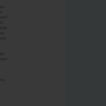
 ho
ch
kteří
čí.
ické
na
kovi
jte
línem
uhu