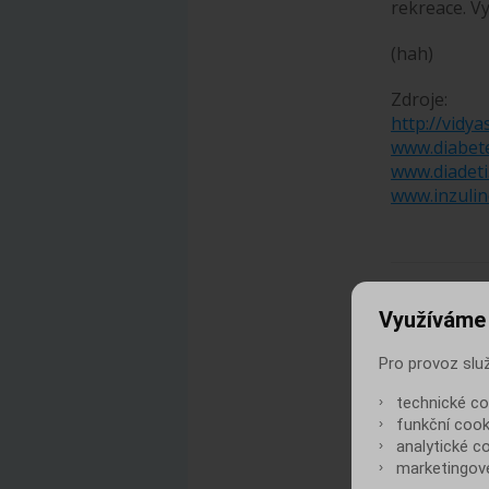
rekreace. V
(hah)
Zdroje:
http://vidy
www.diabet
www.diadeti
www.inzulin
HO
Využíváme
Líbí
Pro provoz slu
Poče
technické co
funkční cooki
analytické c
marketingové