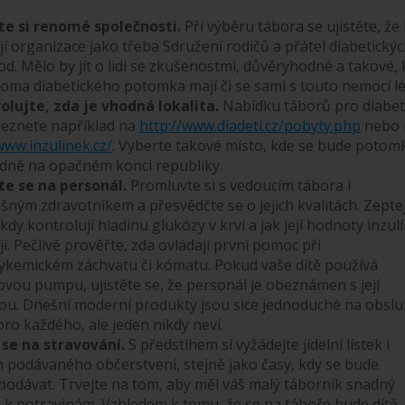
te si renomé společnosti.
Při výběru tábora se ujistěte, že
í organizace jako třeba Sdružení rodičů a přátel diabetický
od. Mělo by jít o lidi se zkušenostmi, důvěryhodné a takové, 
oma diabetického potomka mají či se sami s touto nemocí lé
olujte, zda je vhodná lokalita.
Nabídku táborů pro diabet
leznete například na
http://www.diadeti.cz/pobyty.php
nebo 
www.inzulinek.cz/
. Vyberte takové místo, kde se bude potom
Klidně na opačném konci republiky.
e se na personál.
Promluvte si s vedoucím tábora i
ušným zdravotníkem a přesvědčte se o jejich kvalitách. Zepte
, kdy kontrolují hladinu glukózy v krvi a jak její hodnoty inzu
í. Pečlivě prověřte, zda ovládají první pomoc při
ykemickém záchvatu či kómatu. Pokud vaše dítě používá
ovou pumpu, ujistěte se, že personál je obeznámen s její
ou. Dnešní moderní produkty jsou sice jednoduché na obsl
ro každého, ale jeden nikdy neví.
 se na stravování.
S předstihem si vyžádejte jídelní lístek i
 podávaného občerstvení, stejně jako časy, kdy se bude
podávat. Trvejte na tom, aby měl váš malý táborník snadný
p k potravinám. Vzhledem k tomu, že se na táboře bude dítě