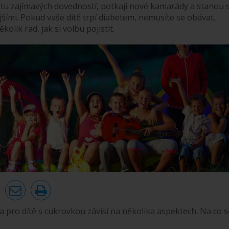
tu zajímavých dovedností, potkají nové kamarády a stanou 
šími. Pokud vaše dítě trpí diabetem, nemusíte se obávat.
kolik rad, jak si volbu pojistit.
a pro dítě s cukrovkou závisí na několika aspektech. Na co s