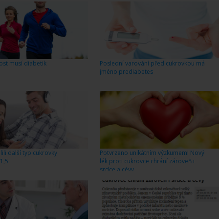
st musí diabetik
Poslední varování před cukrovkou má
jméno prediabetes
li další typ cukrovky
Potvrzeno unikátním výzkumem! Nový
 1,5
lék proti cukrovce chrání zároveň i
srdce a cévy