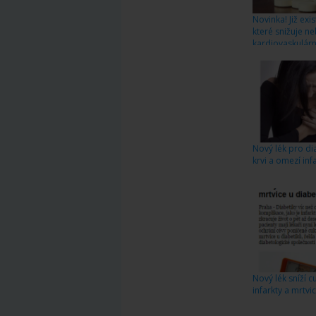
Novinka! Již exi
které snižuje n
kardiovaskulár
Nový lék pro dia
krvi a omezí inf
Nový lék sníží c
infarkty a mrtvi