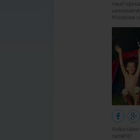
naučí spous
samostatněj
Přinášíme ně
Volba tábor
zaměřit?