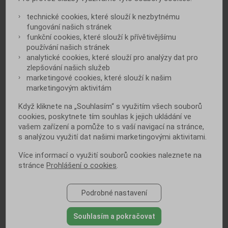
technické cookies, které slouží k nezbytnému
fungování našich stránek
funkční cookies, které slouží k přívětivějšímu
Poslední varování před cukrovkou má
používání našich stránek
jméno prediabetes
analytické cookies, které slouží pro analýzy dat pro
zlepšování našich služeb
marketingové cookies, které slouží k našim
marketingovým aktivitám
Když kliknete na „Souhlasím“ s využitím všech souborů
cookies, poskytnete tím souhlas k jejich ukládání ve
vašem zařízení a pomůže to s vaší navigací na stránce,
s analýzou využití dat našimi marketingovými aktivitami.
Potvrzeno unikátním výzkumem! Nový
lék proti cukrovce chrání zároveň i
srdce a cévy
Více informací o využití souborů cookies naleznete na
stránce
Prohlášení o cookies
.
Podrobné nastavení
Souhlasím a pokračovat