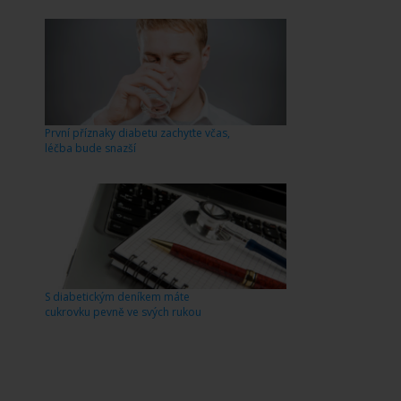
První příznaky diabetu zachyťte včas,
léčba bude snazší
S diabetickým deníkem máte
cukrovku pevně ve svých rukou