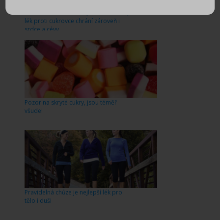
Potvrzeno unikátním výzkumem: Nový
lék proti cukrovce chrání zároveň i
srdce a cévy
Pozor na skryté cukry, jsou téměř
všude!
Pravidelná chůze je nejlepší lék pro
tělo i duši