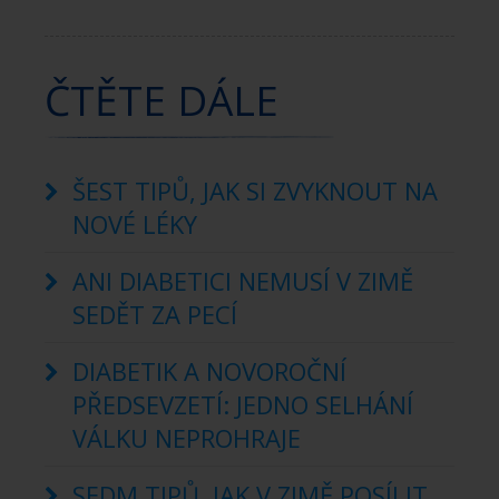
ČTĚTE DÁLE
ŠEST TIPŮ, JAK SI ZVYKNOUT NA
NOVÉ LÉKY
ANI DIABETICI NEMUSÍ V ZIMĚ
SEDĚT ZA PECÍ
DIABETIK A NOVOROČNÍ
PŘEDSEVZETÍ: JEDNO SELHÁNÍ
VÁLKU NEPROHRAJE
SEDM TIPŮ, JAK V ZIMĚ POSÍLIT