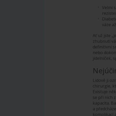
Velmi s
reziste
Diabete
váze až
Ať už jste „
zhubnutí vá
definitivní
nebo dokonc
jídelníček, 
Nejúči
Lidově ji o
chirurgie, k
Existuje něk
se při nich
kapacita. Ba
a předcházet
komplikací 