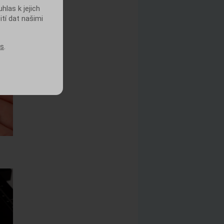
las k jejich
ití dat našimi
es
.