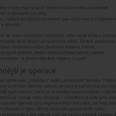
ilné osoby mají výrazně zvýšené riziko vzniku inzulinové
nce a následně cukrovky.
s, zvláště ten léčený inzulinem, pak může vést k přibývání 
 k obezitě.
jen“ ve stavu inzulinové rezistence, nebo se již léčíte s cukro
m každý lékař doporučí na prvním místě. Zdravé, postupné 
 snížení hmotnosti může závažnost diabetu zmírnit,
e úplně potlačit. Jenže někdy počítáte kalorie, měníte
sportujete – a přesto kila dolů nejdou. Co pak?
nnější je operace
značujeme jako „zmenšení“ nebo „podvázání“ žaludku. Podo
terý se těmito zákroky zabývá, se nazývá bariatrická chirurgi
olik typů operací, které se provádějí laparoskopicky a žalud
 zmenšuje, zužuje nebo zkracuje – výsledkem je vždy jeho me
riatrické operace jsou nejefektivnější metodou, jak řešit obe
 cukrovce 2. typu i léčit ji. Kvůli své vysoké ceně, riziku
a nemožnosti vrátit zákrok zpět ale nejsou vhodné zdaleka 