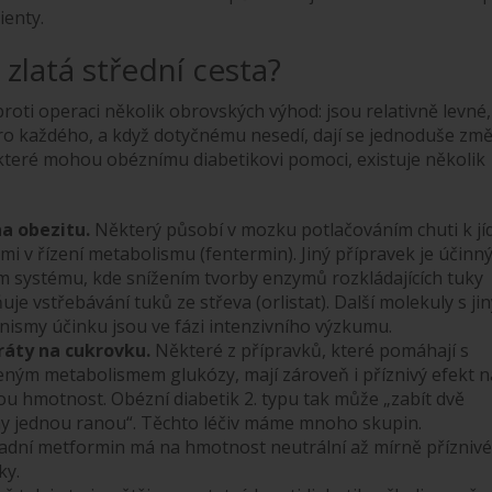
ienty.
: zlatá střední cesta?
roti operaci několik obrovských výhod: jsou relativně levné,
o každého, a když dotyčnému nesedí, dají se jednoduše změ
které mohou obéznímu diabetikovi pomoci, existuje několik
na obezitu.
Některý působí v mozku potlačováním chuti k jíd
i v řízení metabolismu (fentermin). Jiný přípravek je účinný
ím systému, kde snížením tvorby enzymů rozkládajících tuky
uje vstřebávání tuků ze střeva (orlistat). Další molekuly s ji
ismy účinku jsou ve fázi intenzivního výzkumu.
ráty na cukrovku.
Některé z přípravků, které pomáhají s
ným metabolismem glukózy, mají zároveň i příznivý efekt n
ou hmotnost. Obézní diabetik 2. typu tak může „zabít dvě
y jednou ranou“. Těchto léčiv máme mnoho skupin.
adní metformin má na hmotnost neutrální až mírně příznivé
ky.