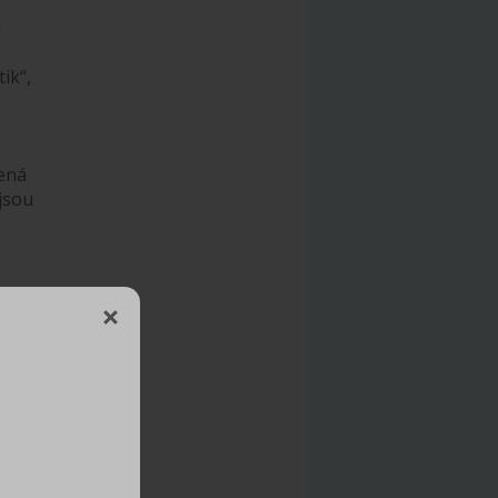
u
ik“,
čená
 jsou