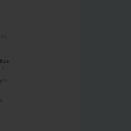
nit.
lu a
 v
nými
a