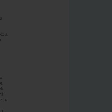
na
vkou,
a
bor
e.
ek
nší
zitu
pro