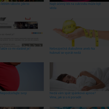
 letním táboře: Jde to
Najít účinný lék na cukrovku může být
věda
akže co mi vlastně je?
Nebezpečná diabulimie aneb Na
hubnutí se vyzrát nedá
 Nepodceňujte svoji
Nedá vám spát spánková apnoe?
Víme, jak si s ní poradit