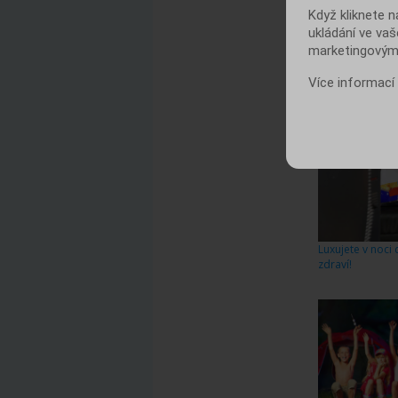
HO
Když kliknete n
Líbí
ukládání ve vaš
marketingovými
Poče
Více informací
Luxujete v noci 
zdraví!