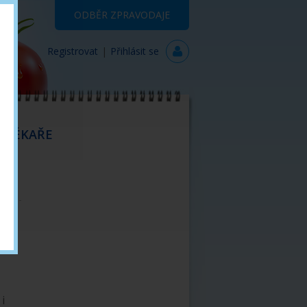
ODBĚR ZPRAVODAJE
Registrovat
|
Přihlásit se
 LÉKAŘE
KOMPLIKACE DM
Vaskulopatie
Neuropatie
Retinopatie
Nefropatie
Kandidóza
i