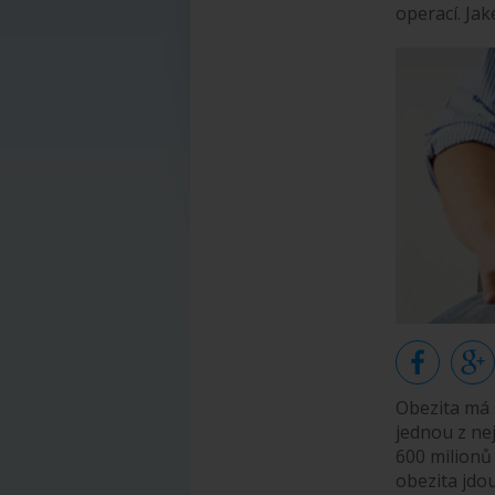
operací. Jak
Obezita má 
jednou z nej
600 milionů 
obezita jdou