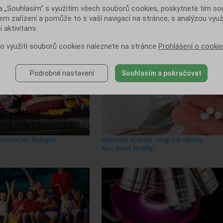
DNOCENÍ ČLÁNKU
a „Souhlasím“ s využitím všech souborů cookies, poskytnete tím souh
 se vám článek?
em zařízení a pomůže to s vaší navigací na stránce, s analýzou využ
 aktivitami.
DALŠÍ
t hodnocení:
20036
NOVINKA
 o využití souborů cookies naleznete na stránce
Prohlášení o cooki
Podrobné nastavení
Souhlasím a pokračovat
chladničku? Riskujete
Náhradní sladidla – mají své výhody,
ale i stinné stránky