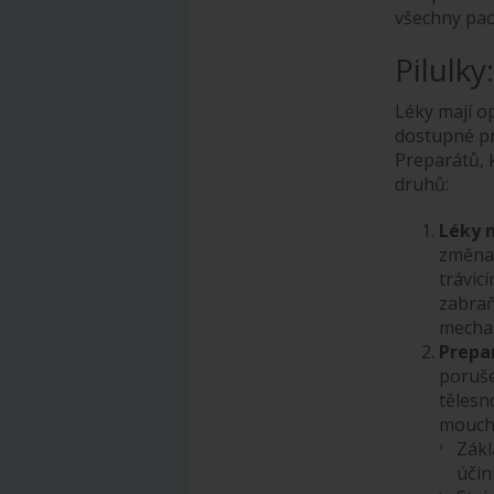
všechny pac
Pilulky
Léky mají op
dostupné pr
Preparátů, 
druhů:
Léky 
změnam
trávic
zabraň
mechan
Prepa
poruše
tělesn
mouch
Zákl
účin