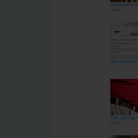
Malý diabetik na
vůbec?
Mám diabetes. T
Máte cukrovku?
váhu!