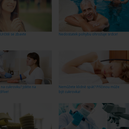
Určitě se zbavte
Nedostatek pohybu ohrožuje srdce!
na cukrovku? Jděte na
Nemůžete klidně spát? Příčinou může
dříve!
být cukrovka!