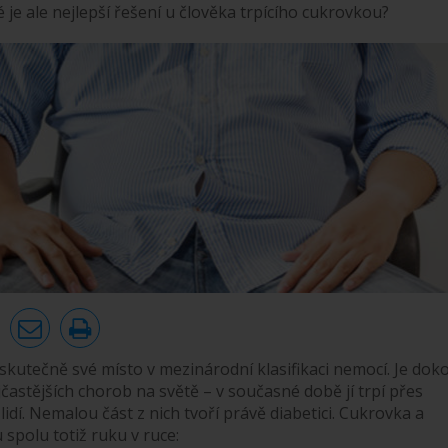
é je ale nejlepší řešení u člověka trpícího cukrovkou?
skutečně své místo v mezinárodní klasifikaci nemocí. Je dok
častějších chorob na světě – v současné době jí trpí přes
lidí. Nemalou část z nich tvoří právě diabetici. Cukrovka a
 spolu totiž ruku v ruce: