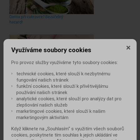
Detox při cukrovce? Bezúčelný
hazard!
Využíváme soubory cookies
Pro provoz služby využíváme tyto soubory cookies:
technické cookies, které slouží k nezbytnému
Diabetes a riziko infekcí – máte se
čeho bát?
fungování našich stránek
funkční cookies, které slouží k přívětivějšímu
používání našich stránek
analytické cookies, které slouží pro analýzy dat pro
zlepšování našich služeb
marketingové cookies, které slouží k našim
marketingovým aktivitám
Když kliknete na „Souhlasím“ s využitím všech souborů
Diabetes ovlivňuje náladu. Víte, jak
cookies, poskytnete tím souhlas k jejich ukládání ve
moc?