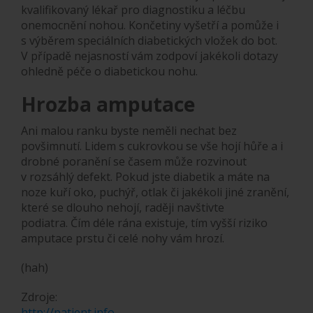
kvalifikovaný lékař pro diagnostiku a léčbu
onemocnění nohou. Končetiny vyšetří a pomůže i
s výběrem speciálních diabetických vložek do bot.
V případě nejasností vám zodpoví jakékoli dotazy
ohledně péče o diabetickou nohu.
Hrozba amputace
Ani malou ranku byste neměli nechat bez
povšimnutí. Lidem s cukrovkou se vše hojí hůře a i
drobné poranění se časem může rozvinout
v rozsáhlý defekt. Pokud jste diabetik a máte na
noze kuří oko, puchýř, otlak či jakékoli jiné zranění,
které se dlouho nehojí, raději navštivte
podiatra. Čím déle rána existuje, tím vyšší riziko
amputace prstu či celé nohy vám hrozí.
(hah)
Zdroje:
http://patient.info