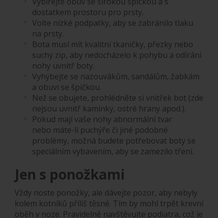
Vybírejte obuv se širokou špičkou a s
dostatkem prostoru pro prsty.
Volte nízké podpatky, aby se zabránilo tlaku
na prsty.
Bota musí mít kvalitní tkaničky, přezky nebo
suchý zip, aby nedocházelo k pohybu a odírání
nohy uvnitř boty.
Vyhýbejte se nazouvákům, sandálům, žabkám
a obuvi se špičkou.
Než se obujete, prohlédněte si vnitřek bot (zde
nejsou uvnitř kamínky, ostré hrany apod.).
Pokud mají vaše nohy abnormální tvar
nebo máte-li puchýře či jiné podobné
problémy, možná budete potřebovat boty se
speciálním vybavením, aby se zamezilo tření.
Jen s ponožkami
Vždy noste ponožky, ale dávejte pozor, aby nebyly
kolem kotníků příliš těsné. Tím by mohl trpět krevní
oběh v noze. Pravidelně navštěvujte podiatra, což je