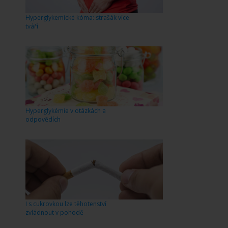
Hyperglykemické kóma: strašák více
tváří
Hyperglykémie v otázkách a
odpovědích
I s cukrovkou lze těhotenství
zvládnout v pohodě