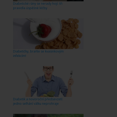
Diabetické rány se nerady hojí: tři
pravidla úspěšné léčby
Diabetičky, braňte se kvasinkovým
infekcím!
Diabetik a novoroční předsevzetí:
jedno selhání válku neprohraje