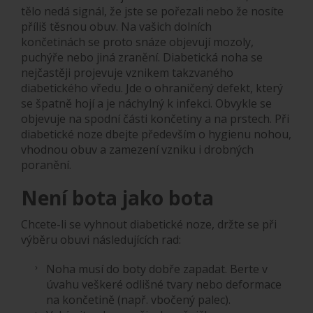
tělo nedá signál, že jste se pořezali nebo že nosíte
příliš těsnou obuv. Na vašich dolních
končetinách se proto snáze objevují mozoly,
puchýře nebo jiná zranění. Diabetická noha se
nejčastěji projevuje vznikem takzvaného
diabetického vředu. Jde o ohraničený defekt, který
se špatně hojí a je náchylný k infekci. Obvykle se
objevuje na spodní části končetiny a na prstech. Při
diabetické noze dbejte především o hygienu nohou,
vhodnou obuv a zamezení vzniku i drobných
poranění.
Není bota jako bota
Chcete-li se vyhnout diabetické noze, držte se při
výběru obuvi následujících rad:
Noha musí do boty dobře zapadat. Berte v
úvahu veškeré odlišné tvary nebo deformace
na končetině (např. vbočený palec).