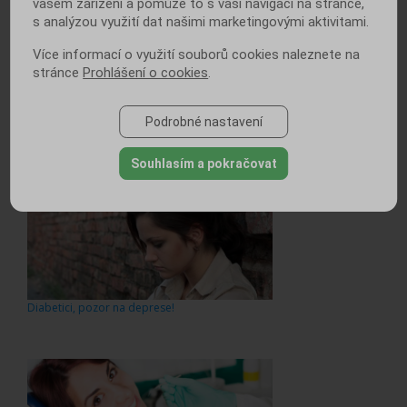
vašem zařízení a pomůže to s vaší navigací na stránce,
s analýzou využití dat našimi marketingovými aktivitami.
Více informací o využití souborů cookies naleznete na
stránce
Prohlášení o cookies
.
Podrobné nastavení
Diabetici, pečujte o své srdce a cévy,
jsou v ohrožení!
Souhlasím a pokračovat
Diabetici, pozor na deprese!