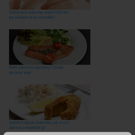
Stabilizace cukrovky aneb Přibírám
po inzulinu! Je to normální?
Štíhlí cukrovce navzdory? Zvolte
správné léky!
Sváteční tabule diabetiků. Jak si užít
Vánoce a neublížit si?