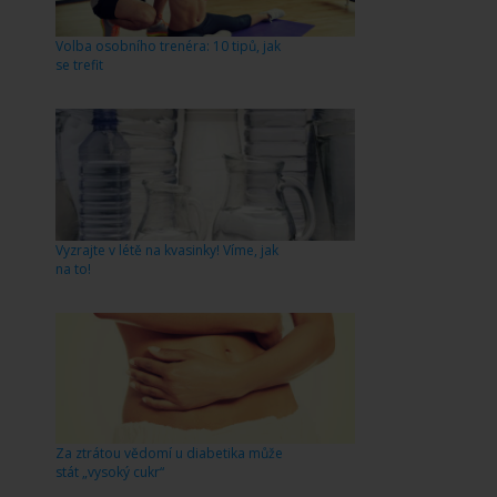
Volba osobního trenéra: 10 tipů, jak
se trefit
Vyzrajte v létě na kvasinky! Víme, jak
na to!
Za ztrátou vědomí u diabetika může
stát „vysoký cukr“