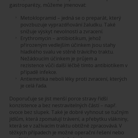
gastroparézy, můžeme jmenovat:
Metoklopramid – jedná se o preparát, který
povzbuzuje vyprazdňování žaludku. Také
snižuje výskyt nevolnosti a zvracení.
Erythromycin – antibiotikum, jehož
přirozeným vedlejším účinkem jsou stahy
hladkého svalu ve stěně trávicího traktu.
Nežádoucím účinkem je průjem a
rezistence vůči další léčbě tímto antibiotikem v
případě infekce.
Antiemetika neboli léky proti zvracení, kterých
je celá řada.
Doporučuje se jíst menší porce stravy řidší
konzistence a bez nestravitelných částí – např.
ovoce bez slupek. Také je dobré vyhnout se tučným
jídlům, která zpomalují trávení, a přebytku vlákniny,
která se v zažívacím traktu obtížně zpracovává. V
těžkých případech je možné operační řešení nebo