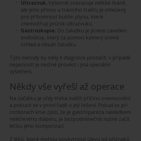
Ultrazvuk.
Výborně zobrazuje měkké tkáně,
ale jeho přínos u trávicího traktu je omezený
pro přítomnost bublin plynu, které
znemožňují průnik ultrazvuku.
Gastroskopie.
Do žaludku je jícnem zaveden
endoskop, který za pomoci kamery snímá
vzhled a obsah žaludku.
Tyto metody by měly k diagnóze postačit, v případě
nejasností je možné provést i jiná speciální
vyšetření.
Někdy vše vyřeší až operace
Na začátku je vždy třeba zvážit příčinu onemocnění
a pokusit se v první řadě o její řešení. Pokud se při
rozborech krve zjistí, že je gastroparéza následkem
neléčeného diabetu, je bezpodmínečně nutné začít
léčbu jeho kompenzací.
Z léků, které mohou poskytnout úlevu od příznaků