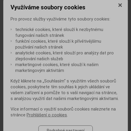
Využíváme soubory cookies
Pro provoz služby využíváme tyto soubory cookies:
technické cookies, které slouží k nezbytnému
fungování našich stránek
funkční cookies, které slouží k přívětivějšímu
Světový den diabetu myslí na nové
diabetiky. Nejste jedním z nich?
používání našich stránek
analytické cookies, které slouží pro analýzy dat pro
zlepšování našich služeb
marketingové cookies, které slouží k našim
marketingovým aktivitám
Když kliknete na „Souhlasím“ s využitím všech souborů
cookies, poskytnete tím souhlas k jejich ukládání ve
vašem zařízení a pomůže to s vaší navigací na stránce,
Těhotenský diabetes: ovlivňuje zdraví
s analýzou využití dat našimi marketingovými aktivitami.
ženy i dítěte
Více informací o využití souborů cookies naleznete na
stránce
Prohlášení o cookies
.
Podrobné nastavení