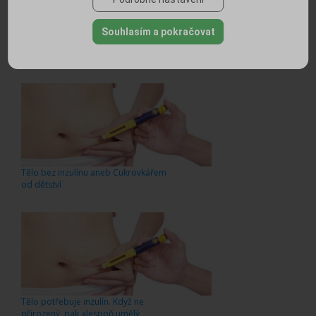
Souhlasím a pokračovat
Těhotná s cukrovkou? S trochou
plánování žádný problém!
Tělo bez inzulínu aneb Cukrovkářem
od dětství
Tělo potřebuje inzulín. Když ne
přirozený, pak alespoň umělý