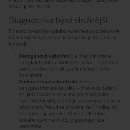
Přítomnost bezoáru může vést k ucpání žaludku a
situaci ještě zhoršit.
Diagnostika bývá složitější
Po absolvování fyzikálního vyšetření a odběru krve
můžete očekávat, že vás lékař pošle ještě na další
kontroly.
Rentgenové vyšetření.
Je před ním třeba
spolykat tekutou kontrastní látku. Ta pokryje
povrch trávicího traktu a tím umožní jeho
zobrazení.
Radioizotopová kontrola.
Sleduje
se vyprazdňování žaludku – před akcí pacient
sní jídlo značené velmi malým množstvím
radioaktivní látky a poté je skenován snímacím
přístrojem. Pokud se prokáže, že 4 hodiny po
konzumaci je více než 10 % žaludečního
obsahu stále na místě, je gastroparéza
potvrzena.