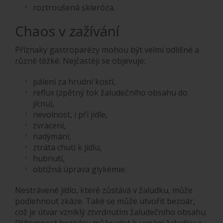
roztroušená skleróza.
Chaos v zažívání
Příznaky gastroparézy mohou být velmi odlišné a
různě těžké. Nejčastěji se objevuje:
pálení za hrudní kostí,
reflux (zpětný tok žaludečního obsahu do
jícnu),
nevolnost, i při jídle,
zvracení,
nadýmání,
ztráta chuti k jídlu,
hubnutí,
obtížná úprava glykémie.
Nestrávené jídlo, které zůstává v žaludku, může
podlehnout zkáze. Také se může utvořit bezoár,
což je útvar vzniklý ztvrdnutím žaludečního obsahu.