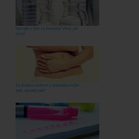
Vyzrajte v létě na kvasinky! Víme, jak
na to!
Za ztrátou vědomí u diabetika může
stát „vysoký cukr“