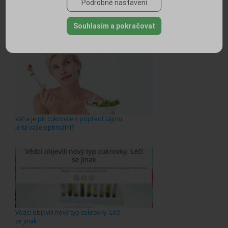
Podrobné nastavení
Už máte novoroční předsevzetí?
Souhlasím a pokračovat
Inspirujte se a prospějte svému
zdraví
Váha je při cukrovce v popředí zájmu.
Je ta vaše optimální?
Vědci objevili nový typ cukrovky. Léčí
se jinak