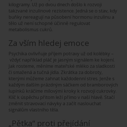
kilogramy. Už po dvou dnech došlo k rozvoji
takzvané inzulinové rezistence. Jedná se o stav, kdy
buňky nereagují na působení hormonu inzulinu a
tělo už není schopné účinně regulovat
metabolismus cukrů.
Za vším hledej emoce
Psychika ovlivňuje příjem potravy už od kolébky –
vždyť například pláč je jasným signálem ke kojení.
Jak rosteme, měníme mateřské mléko za sladkosti
či smažená a tučná jídla. Zkrátka za dobroty,
kterými můžeme zahnat každodenní stres. Jenže s
každým dalším prázdným sáčkem od bramborových
lupínků kráčíme mílovými kroky k rozvoji cukrovky.
Klíč k úspěchu přitom leží přímo v naší hlavě. Stačí
změnit stravovací návyky a začít naslouchat
signálům vlastního těla.
„Pětka“ proti přejídání