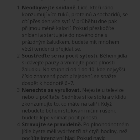
Neodbývejte snídaně.
Lidé, kteří ráno
konzumují více tuků, proteinů a sacharidů, se
cítí přes den více sytí. V průběhu dne pak
přijmou méně kalorií. Pokud přeskočíte
snídani a startujete do nového dne s
prázdným žaludkem, budete mít mnohem
větší tendenci přejídat se.
Soustřeďte se na pocit sytosti.
Během jídla
si dávejte pauzy a vnímejte pocit plnosti
žaludku. Na stupnici od 1 do 10, kde nejvyšší
číslo znamená pocit přejedení, se snažte
dospět k hodnotě 6–7.
Nenechte se vyrušovat.
Nejezte u televize
nebo u počítače. Sedněte si ke stolu a v klidu
zkonzumujte to, co máte na talíři. Když
nebudete během stolování ničím rušeni,
budete lépe vnímat pocit plnosti.
Stravujte se pravidelně.
Po plnohodnotném
jídle byste měli vydržet tři až čtyři hodiny, než
pocítíte intenzivní hlad. Pokud navíc