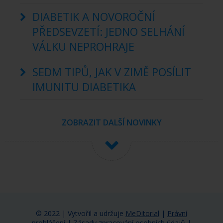
DIABETIK A NOVOROČNÍ
PŘEDSEVZETÍ: JEDNO SELHÁNÍ
VÁLKU NEPROHRAJE
SEDM TIPŮ, JAK V ZIMĚ POSÍLIT
IMUNITU DIABETIKA
ZOBRAZIT DALŠÍ NOVINKY
© 2022 | Vytvořil a udržuje
MeDitorial
|
Právní
prohlášení
|
Zásady zpracování osobních údajů
|