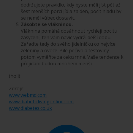
dodržujete pravidlo, kdy byste měli jíst pět až
šest menších porcí jídla za den, pocit hladu by
se neměl vůbec dostavit.
Zásobte se vlákninou.
Vláknina pomáhá dosáhnout rychleji pocitu
zasycení, ten vám navíc vydrží delší dobu.
Zařaďte tedy do svého jídelníčku co nejvíce
zeleniny a ovoce. Bílé pečivo a těstoviny
potom vyměňte za celozrnné. Vaše tendence k
přejídání budou mnohem menší.
(holi)
Zdroje:
www.webmd.com
www.diabeticlivingonline.com
www.diabetes.co.uk