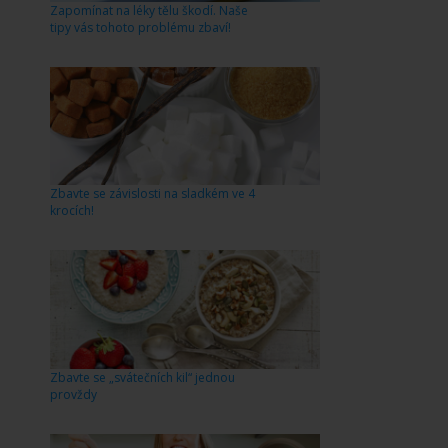
Zapomínat na léky tělu škodí. Naše
tipy vás tohoto problému zbaví!
Zbavte se závislosti na sladkém ve 4
krocích!
Zbavte se „svátečních kil“ jednou
provždy