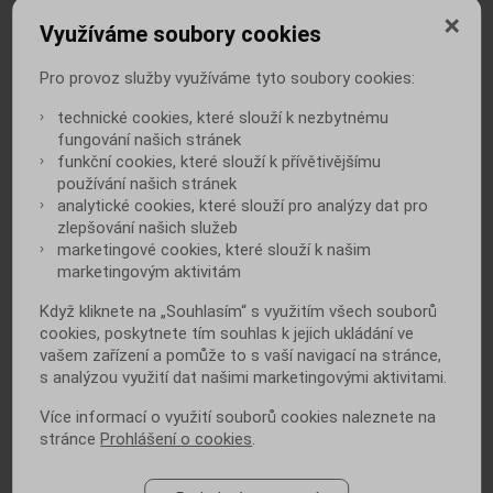
Využíváme soubory cookies
Pro provoz služby využíváme tyto soubory cookies:
technické cookies, které slouží k nezbytnému
fungování našich stránek
Únava při cukrovce: kdy už je potřeba
funkční cookies, které slouží k přívětivějšímu
zasáhnout
používání našich stránek
analytické cookies, které slouží pro analýzy dat pro
zlepšování našich služeb
marketingové cookies, které slouží k našim
marketingovým aktivitám
Když kliknete na „Souhlasím“ s využitím všech souborů
cookies, poskytnete tím souhlas k jejich ukládání ve
Úprava hmotnosti při diabetu:
vašem zařízení a pomůže to s vaší navigací na stránce,
zázračné nápoje povoleny!
s analýzou využití dat našimi marketingovými aktivitami.
Více informací o využití souborů cookies naleznete na
stránce
Prohlášení o cookies
.